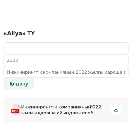
«Aliya» ТҮ
Қолдану
Инжинирингтік компанияның 2022
жылғы қараша айындағы есебі