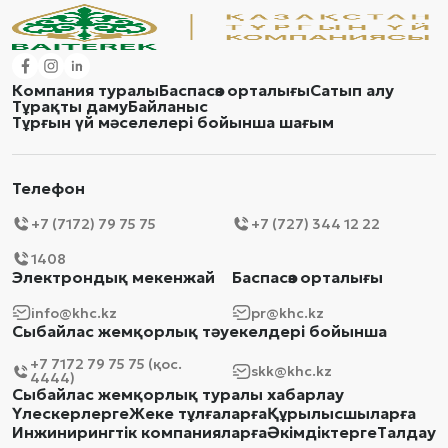
Компания туралы
Баспасөз орталығы
Сатып алу
Тұрақты даму
Байланыс
Тұрғын үй мәселелері бойынша шағым
Телефон
+7 (7172) 79 75 75
+7 (727) 344 12 22
1408
Электрондық мекенжай
Баспасөз орталығы
info@khc.kz
pr@khc.kz
Сыбайлас жемқорлық тәуекелдері бойынша
+7 7172 79 75 75 (қос.
skk@khc.kz
4444)
Сыбайлас жемқорлық туралы хабарлау
Үлескерлерге
Жеке тұлғаларға
Құрылысшыларға
Инжинирингтік компанияларға
Әкімдіктерге
Талдау