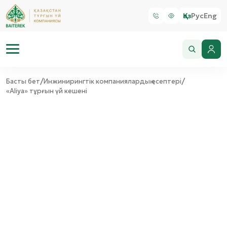
Қаз
Рус
Eng
/
/
Басты бет
Инжинирингтік компаниялардың есептері
«Aliya» тұрғын үй кешені