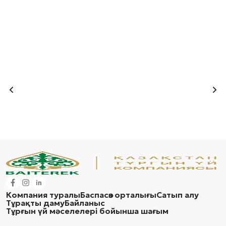
Компания туралы
Баспасөз орталығы
Сатып алу
Тұрақты даму
Байланыс
Тұрғын үй мәселелері бойынша шағым