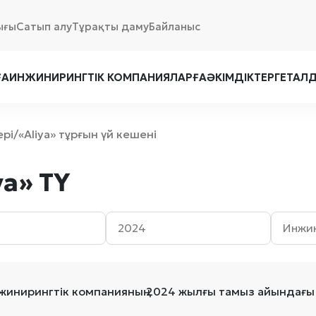
ығы
Сатып алу
Тұрақты даму
Байланыс
ҒА
ИНЖИНИРИНГТІК КОМПАНИЯЛАРҒА
ӘКІМДІКТЕРГЕ
ТАЛ
ері
«Aliya» тұрғын үй кешені
/
a» ТҮ
жинирингтік компанияның 2024 жылғы тамыз айындағы 