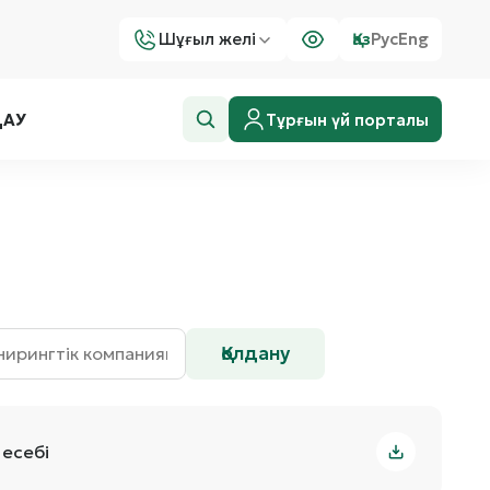
Шұғыл желі
Қаз
Рус
Eng
Тұрғын үй порталы
ДАУ
Қолдану
есебі