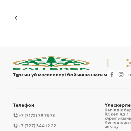
Тұрғын үй мәселелері бойынша шағым
Телефон
Үлескерле
Кепілдік бе
ҚТК кепілді
+7 (7172) 79 75 75
құрылысын
Кепілдік ж
+7 (727) 344 12 22
аяқтау