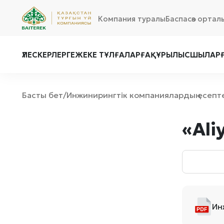
Компания туралы
Баспасөз ортал
ҮЛЕСКЕРЛЕРГЕ
ЖЕКЕ ТҰЛҒАЛАРҒА
ҚҰРЫЛЫСШЫЛАР
Басты бет
Инжинирингтік компаниялардың есепт
/
«Aliy
Ин