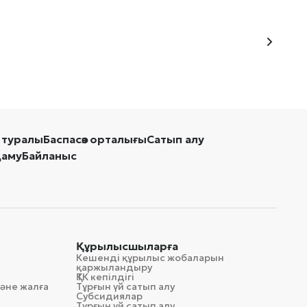
 туралы
Баспасөз орталығы
Сатып алу
даму
Байланыс
Құрылысшыларға
Кешенді құрылыс жобаларын
қаржыландыру
ҚТК кепілдігі
әне жалға
Тұрғын үй сатып алу
Субсидиялар
Тұрғын үй сатып алу