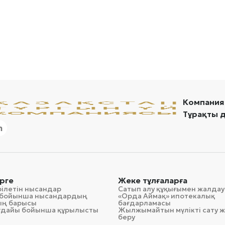
Компания
Тұрақты 
рге
Жеке тұлғаларға
рілетін нысандар
Сатып алу құқығымен жалдау
гі бойынша нысандардың
«Орда Аймақ» ипотекалық
ың барысы
бағдарламасы
ағдайы бойынша құрылысты
Жылжымайтын мүлікті сату ж
беру