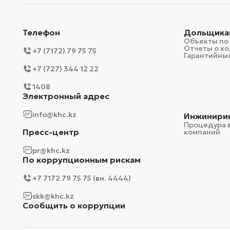
Телефон
Дольщика
Объекты по
Отчеты о хо
+7 (7172) 79 75 75
Гарантийные
+7 (727) 344 12 22
1408
Электронный адрес
info@khc.kz
Инжинири
Процедура 
Пресс-центр
компаний
pr@khc.kz
По коррупционным рискам
+7 7172 79 75 75 (вн. 4444)
skk@khc.kz
Сообщить о коррупции