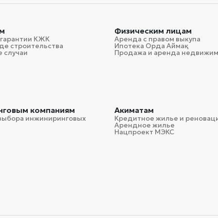
м
Физическим лицам
 гарантии КЖК
Аренда с правом выкупа
де строительства
Ипотека Орда Аймақ
 случаи
Продажа и аренда недвижи
нговым компаниям
Акиматам
выбора инжиниринговых
Кредитное жилье и реновац
Арендное жилье
Нацпроект МЭКС