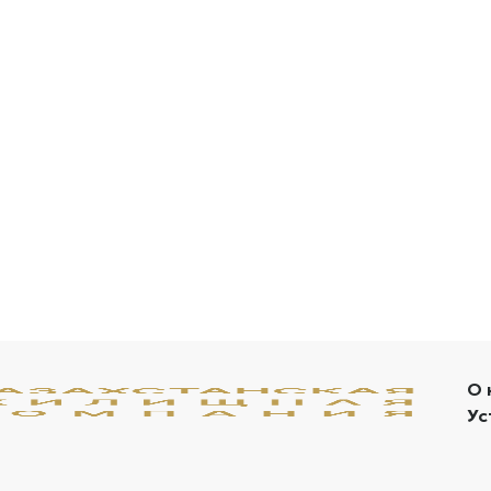
О 
Ус