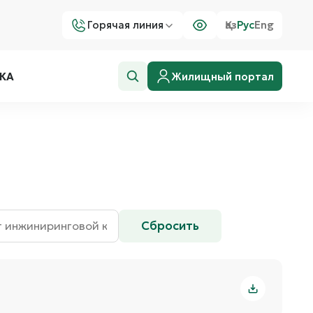
Горячая линия
Қаз
Рус
Eng
Жилищный портал
КА
Сбросить