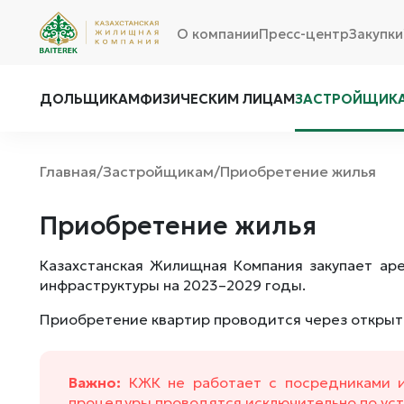
О компании
Пресс-центр
Закупки
ДОЛЬЩИКАМ
ФИЗИЧЕСКИМ ЛИЦАМ
ЗАСТРОЙЩИК
Главная
Застройщикам
Приобретение жилья
/
/
Приобретение жилья
Казахстанская Жилищная Компания закупает ар
инфраструктуры на 2023–2029 годы.
Приобретение квартир проводится через откры
Важно:
КЖК не работает с посредниками и
процедуры проводятся исключительно по уст