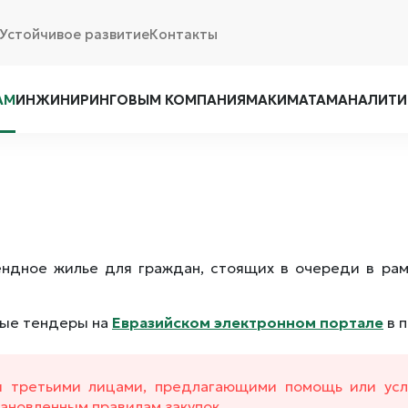
Устойчивое развитие
Контакты
АМ
ИНЖИНИРИНГОВЫМ КОМПАНИЯМ
АКИМАТАМ
АНАЛИТИ
ендное жилье для граждан, стоящих в очереди в ра
тые тендеры на
Евразийском электронном портале
в п
 третьими лицами, предлагающими помощь или услу
ановленным правилам закупок.