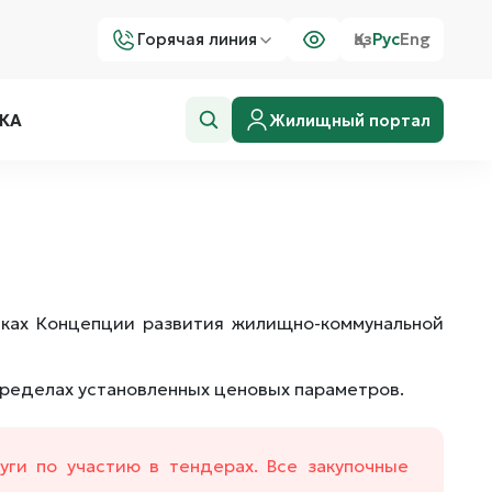
Горячая линия
Қаз
Рус
Eng
Жилищный портал
КА
мках Концепции развития жилищно-коммунальной
ределах установленных ценовых параметров.
ги по участию в тендерах. Все закупочные