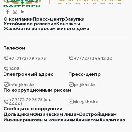
О компании
Пресс-центр
Закупки
Устойчивое развитие
Контакты
Жалоба по вопросам жилого дома
Телефон
+7 (7172) 79 75 75
+7 (727) 344 12 22
1408
Электронный адрес
Пресс-центр
info@khc.kz
pr@khc.kz
По коррупционным рискам
+7 7172 79 75 75 (вн.
skk@khc.kz
4444)
Сообщить о коррупции
Дольщикам
Физическим лицам
Застройщикам
Инжиниринговым компаниям
Акиматам
Аналитика