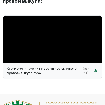
правом выкупа?
1x
0:00
/
0:00
Кто-может-получить-арендное-жилье-с-
(107.1
📥
правом-выкупа.mp4
MB)