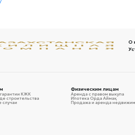
/
О 
Ус
м
Физическим лицам
 гарантии КЖК
Аренда с правом выкупа
де строительства
Ипотека Орда Аймақ
 случаи
Продажа и аренда недвижи