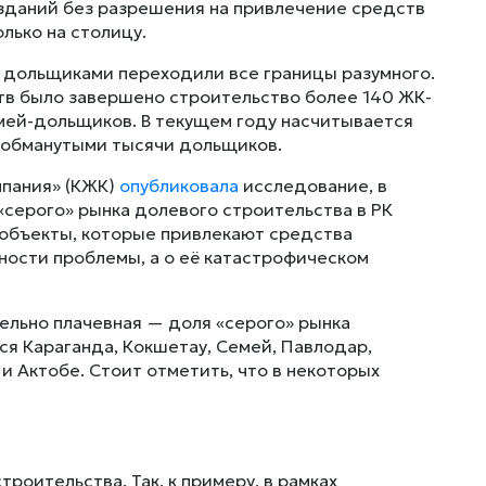
зданий без разрешения на привлечение средств
лько на столицу.
 дольщиками переходили все границы разумного.
тв было завершено строительство более 140 ЖК-
емей-дольщиков. В текущем году насчитывается
я обманутыми тысячи дольщиков.
мпания» (КЖК)
опубликовала
исследование, в
 «серого» рынка долевого строительства в РК
е объекты, которые привлекают средства
ности проблемы, а о её катастрофическом
тельно плачевная — доля «серого» рынка
ся Караганда, Кокшетау, Семей, Павлодар,
 и Актобе. Стоит отметить, что в некоторых
роительства. Так, к примеру, в рамках