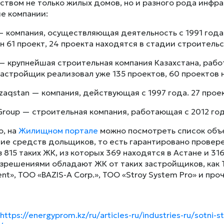
ством не только жилых домов, но и разного рода инфр
е компании:
 — компания, осуществляющая деятельность с 1991 года
н 61 проект, 24 проекта находятся в стадии строительс
p — крупнейшая строительная компания Казахстана, раб
, застройщик реализовал уже 135 проектов, 60 проектов
zaqstan — компания, действующая с 1997 года. 27 проек
 Group — строительная компания, работающая с 2012 год
о, на
Жилищном портале
можно посмотреть список объ
ие средств дольщиков, то есть гарантировано провер
 815 таких ЖК, из которых 369 находятся в Астане и 31
зрешениями обладают ЖК от таких застройщиков, как ТО
t», ТОО «BAZIS-A Corp.», ТОО «Stroy System Pro» и про
https://energyprom.kz/ru/articles-ru/industries-ru/sotni-s