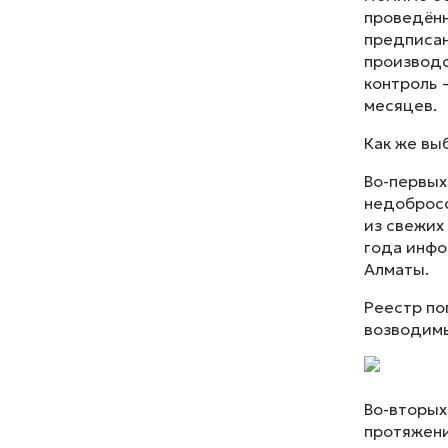
проведённ
предписан
производс
контроль 
месяцев.
Как же вы
Во-первых
недобросо
из свежих
года инфо
Алматы.
Реестр по
возводимы
Во-вторых
протяжени