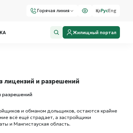
Горячая линия
Қаз
Рус
Eng
Жилищный портал
КА
ез лицензий и разрешений
ойщиков и обманом дольщиков, остаются крайне
ение всё ещё страдает, а застройщики
аты и Мангистауская область.