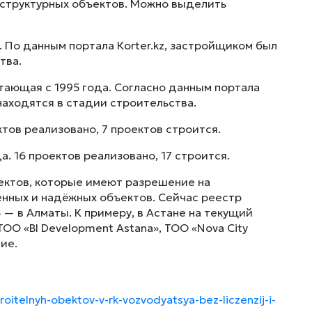
аструктурных объектов. Можно выделить
. По данным портала Кorter.kz, застройщиком был
тва.
отающая с 1995 года. Согласно данным портала
 находятся в стадии строительства.
тов реализовано, 7 проектов строится.
а. 16 проектов реализовано, 17 строится.
ектов, которые имеют разрешение на
енных и надёжных объектов. Сейчас реестр
6 — в Алматы. К примеру, в Астане на текущий
О «BI Development Astana», ТОО «Nova City
чие.
troitelnyh-obektov-v-rk-vozvodyatsya-bez-liczenzij-i-