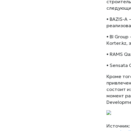
строитель
следующи
• BAZIS-А
реализова
• BI Grou
Кorter.kz
• RAMS Qa
• Sensata
Кроме тог
привлечен
состоит из
момент ра
Developmen
Источник: