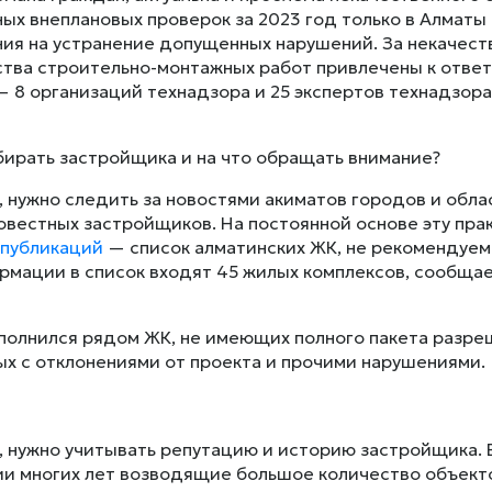
ых внеплановых проверок за 2023 год только в Алматы
ия на устранение допущенных нарушений. За некачест
тва строительно-монтажных работ привлечены к ответ
— 8 организаций технадзора и 25 экспертов технадзора
бирать застройщика и на что обращать внимание?
, нужно следить за новостями акиматов городов и обла
вестных застройщиков. На постоянной основе эту пра
публикаций
— список алматинских ЖК, не рекомендуемых
рмации в список входят 45 жилых комплексов, сообща
полнился рядом ЖК, не имеющих полного пакета разреш
х с отклонениями от проекта и прочими нарушениями.
, нужно учитывать репутацию и историю застройщика. В
и многих лет возводящие большое количество объект