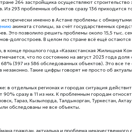
стране 264 застройщика осуществляют строительство 
. Из 293 проблемных объектов сразу 136 приходится то
 исторически именно в Астане проблемы с обманутыми
ению
акимата столицы, за счёт государственных средс
ев. Это позволило решить проблемы около 15,5 тыс. с
мов-долгостроев. В целом по стране всё ещё остаютс
о, в конце прошлого года «Казахстанская Жилищная Ко
тмечается, что по состоянию на август 2023 года доля
 68% (397 из 586 обследованных объектов). Это все т
 незаконно. Такие цифры говорят не просто об актуаль
.
же: в отдельных регионах и городах ситуация действи
 90% сразу в 11 из них. К проблемным городам относят
овск, Тараз, Кызылорда, Талдыкорган, Туркестан, Актау
ыли обследованы не все объекты.
мана граждан, актуальна и проблема некачественного ст