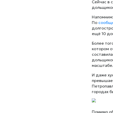
Сейчас в 
дольщиков
Напомним:
По
сообщ
долгостро
ещё 10 до
Более тог
котором о
составила
дольщиков
масштабе
И даже ху
превышает
Петропавл
городах б
Помимо об