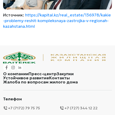
Источник:
https://kapital.kz/real_estate/136978/kakie
-problemy-reshit-kompleksnaya-zastrojka-v-regionah-
kazahstana.html
О компании
Пресс-центр
Закупки
Устойчивое развитие
Контакты
Жалоба по вопросам жилого дома
Телефон
+7 (7172) 79 75 75
+7 (727) 344 12 22