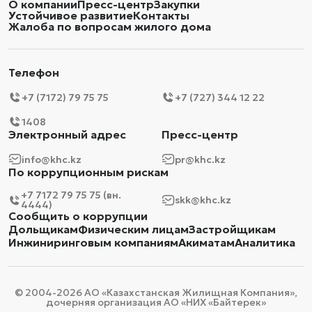
О компании
Пресс-центр
Закупки
Устойчивое развитие
Контакты
Жалоба по вопросам жилого дома
Телефон
+7 (7172) 79 75 75
+7 (727) 344 12 22
1408
Электронный адрес
Пресс-центр
info@khc.kz
pr@khc.kz
По коррупционным рискам
+7 7172 79 75 75 (вн.
skk@khc.kz
4444)
Сообщить о коррупции
Дольщикам
Физическим лицам
Застройщикам
Инжиниринговым компаниям
Акиматам
Аналитика
© 2004-2026 АО «Казахстанская Жилищная Компания»,
дочерняя организация АО «НИХ «Байтерек»