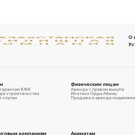
О 
Ус
м
Физическим лицам
 гарантии КЖК
Аренда с правом выкупа
де строительства
Ипотека Орда Аймақ
 случаи
Продажа и аренда недвижи
нговым компаниям
Акиматам