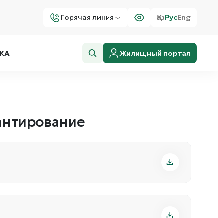
Горячая линия
Қаз
Рус
Eng
Жилищный портал
КА
рантирование