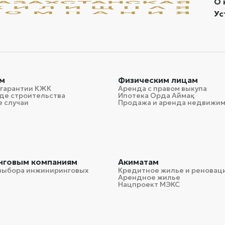
О 
Ус
м
Физическим лицам
 гарантии КЖК
Аренда с правом выкупа
де строительства
Ипотека Орда Аймақ
 случаи
Продажа и аренда недвижи
нговым компаниям
Акиматам
выбора инжиниринговых
Кредитное жилье и реновац
Арендное жилье
Нацпроект МЭКС