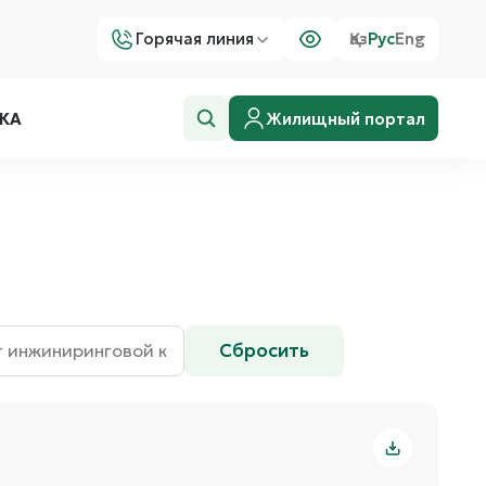
Горячая линия
Қаз
Рус
Eng
Жилищный портал
КА
Сбросить