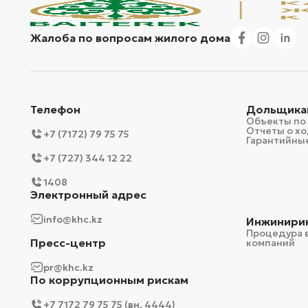
Жалоба по вопросам жилого дома
Телефон
Дольщика
Объекты по
Отчеты о хо
+7 (7172) 79 75 75
Гарантийные
+7 (727) 344 12 22
1408
Электронный адрес
info@khc.kz
Инжинири
Процедура 
Пресс-центр
компаний
pr@khc.kz
По коррупционным рискам
+7 7172 79 75 75 (вн. 4444)