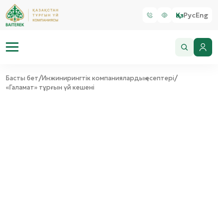
Қаз
Рус
Eng
/
/
Басты бет
Инжинирингтік компаниялардың есептері
«Галамат» тұрғын үй кешені