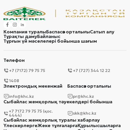
Компания туралы
Баспасөз орталығы
Сатып алу
Тұрақты даму
Байланыс
Тұрғын үй мәселелері бойынша шағым
Телефон
+7 (7172) 79 75 75
+7 (727) 344 12 22
1408
Электрондық мекенжай
Баспасөз орталығы
info@khc.kz
pr@khc.kz
Сыбайлас жемқорлық тәуекелдері бойынша
+7 7172 79 75 75 (қос.
skk@khc.kz
4444)
Сыбайлас жемқорлық туралы хабарлау
Үлескерлерге
Жеке тұлғаларға
Құрылысшыларға