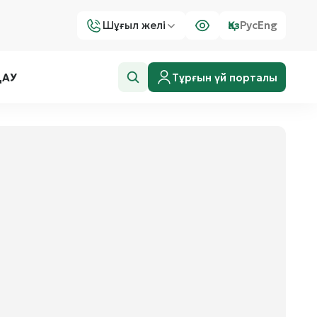
Шұғыл желі
Қаз
Рус
Eng
Тұрғын үй порталы
ДАУ