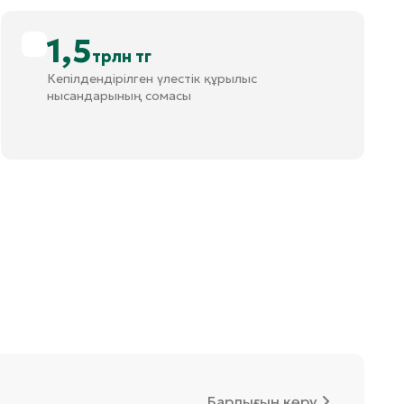
1,5
трлн тг
Кепілдендірілген үлестік құрылыс
нысандарының сомасы
Барлығын көру