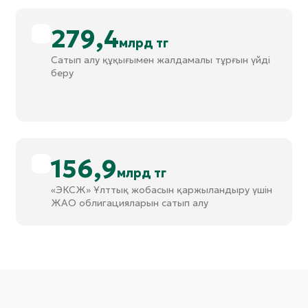
279,4
млрд тг
Сатып алу құқығымен жалдамалы тұрғын үйді
беру
156,9
млрд тг
«ЭКСЖ» Ұлттық жобасын қаржыландыру үшін
ЖАО облигацияларын сатып алу