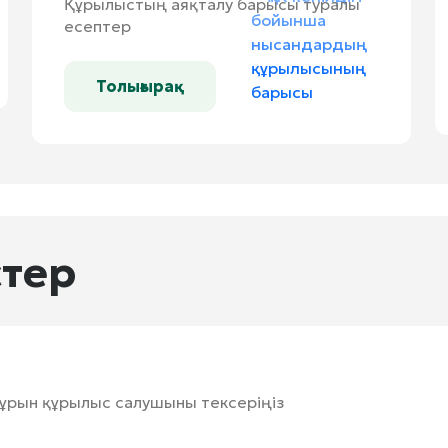
Құрылыстың аяқталу барысы туралы
есептер
Толығырақ
тер
бұрын құрылыс салушыны тексеріңіз