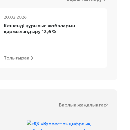
20.02.2026
22.0
Кешенді құрылыс жобаларын
Әле
қаржыландыру 12,6%
Толығырақ
Тол
Барлық жаңалықтар