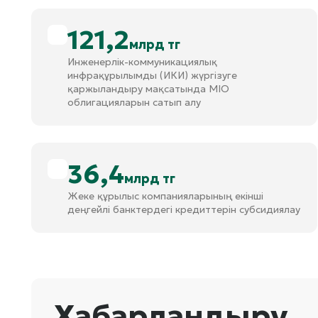
121,2
млрд тг
Инженерлік-коммуникациялық
инфрақұрылымды (ИКИ) жүргізуге
қаржыландыру мақсатында МIO
облигацияларын сатып алу
36,4
млрд тг
Жеке құрылыс компанияларының екінші
деңгейлі банктердегі кредиттерін субсидиялау
Хабарландыру