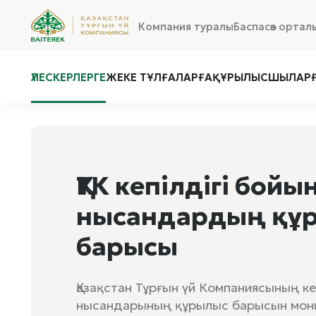
Компания туралы
Баспасөз ортал
ҮЛЕСКЕРЛЕРГЕ
ЖЕКЕ ТҰЛҒАЛАРҒА
ҚҰРЫЛЫСШЫЛАР
ҚТК кепілдігі бой
нысандардың құ
барысы
Қазақстан Тұрғын үй Компаниясының к
нысандарының құрылыс барысын мон