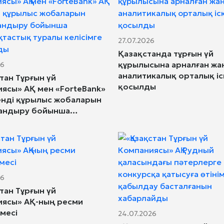
27.07.2026
Қазақстанда тұрғын үй
құрылысына арналған жа
26
аналитикалық орталық іс
тан Тұрғын үй
қосылды
ясы» АҚ мен «ForteBank»
нді құрылыс жобаларын
андыру бойынша
тастық туралы келісімге
йды
26
тан Тұрғын үй
иясы» АҚ-ның ресми
рмесі
24.07.2026