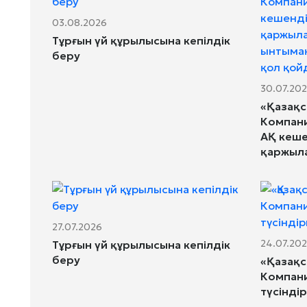
03.08.2026
Тұрғын үй құрылысына кепілдік
беру
30.07.20
«Қазақс
Компани
АҚ кеше
қаржыл
ынтымақ
қол қо
27.07.2026
24.07.20
Тұрғын үй құрылысына кепілдік
беру
«Қазақс
Компан
түсінді