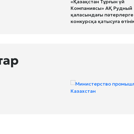
«Қазақстан Тұрғын үй
Компаниясы» АҚ Рудный
қаласындағы пәтерлерге
конкурсқа қатысуға өтіні
қабылдау басталғанын
хабарлайды
тар