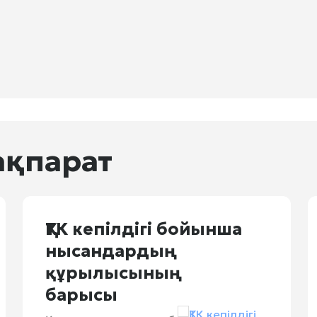
ақпарат
ҚТК кепілдігі бойынша
нысандардың
құрылысының
барысы