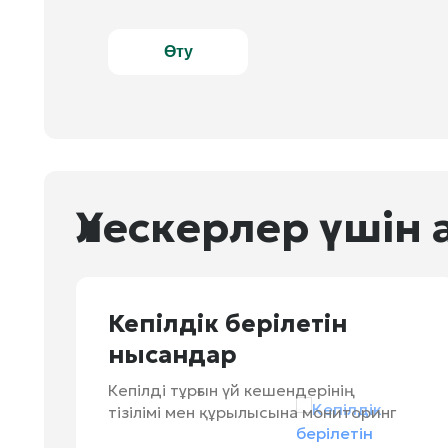
Өту
Үлескерлер үшін 
Кепілдік берілетін
нысандар
Кепілді тұрғын үй кешендерінің
тізілімі мен құрылысына мониторинг