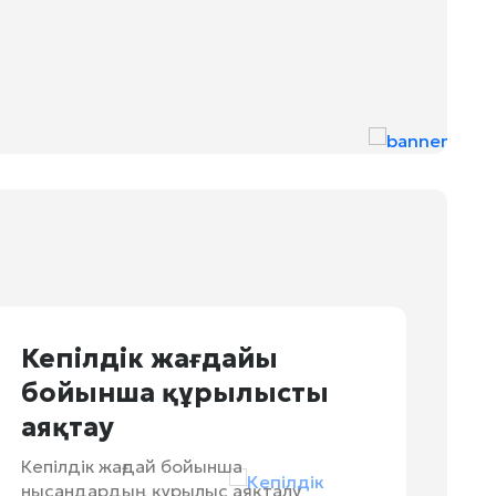
Кепілдік жағдайы
бойынша құрылысты
аяқтау
Кепілдік жағдай бойынша
нысандардың құрылыс аяқталу