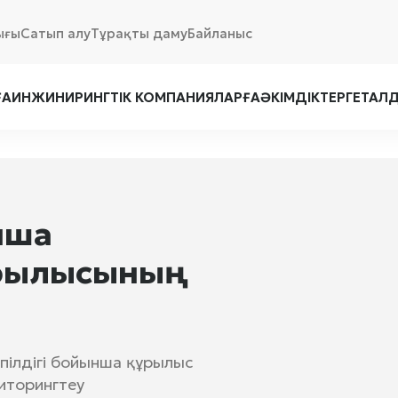
ығы
Сатып алу
Тұрақты даму
Байланыс
ҒА
ИНЖИНИРИНГТІК КОМПАНИЯЛАРҒА
ӘКІМДІКТЕРГЕ
ТАЛ
ынша
рылысының
епілдігі бойынша құрылыс
иторингтеу