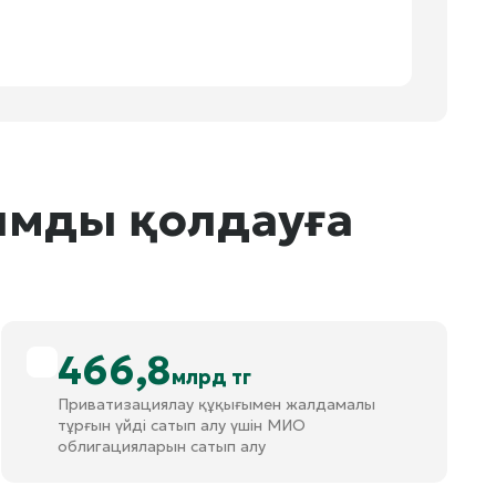
ымды қолдауға
466,8
млрд тг
Приватизациялау құқығымен жалдамалы
тұрғын үйді сатып алу үшін МИО
облигацияларын сатып алу