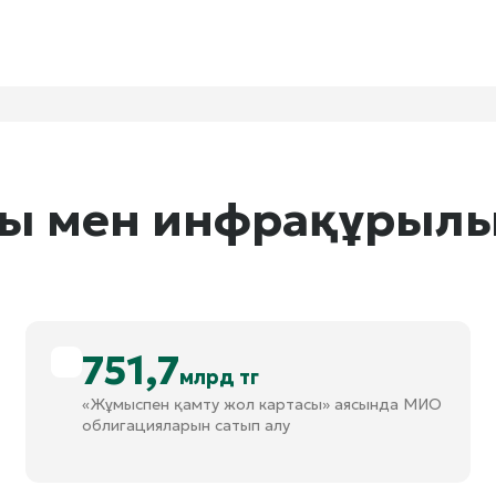
ғы мен инфрақұрыл
751,7
млрд тг
«Жұмыспен қамту жол картасы» аясында МИО
облигацияларын сатып алу