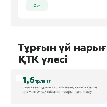
Өту
Тұрғын үй нары
ҚТК үлесі
1,6
трлн тг
Әлеуметтік тұрғын үй салу және/немесе сатып
алу үшін ЖАО облигацияларын сатып алу