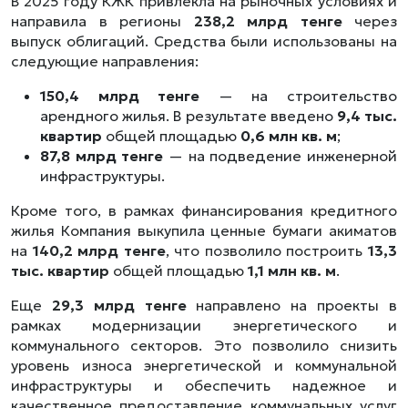
В 2025 году КЖК привлекла на рыночных условиях и
направила в регионы
238,2 млрд тенге
через
выпуск облигаций. Средства были использованы на
следующие направления:
150,4 млрд тенге
— на строительство
арендного жилья. В результате введено
9,4 тыс.
квартир
общей площадью
0,6 млн кв. м
;
87,8 млрд тенге
— на подведение инженерной
инфраструктуры.
Кроме того, в рамках финансирования кредитного
жилья Компания выкупила ценные бумаги акиматов
на
140,2 млрд тенге
, что позволило построить
13,3
тыс. квартир
общей площадью
1,1 млн кв. м
.
Еще
29,3 млрд тенге
направлено на проекты в
рамках модернизации энергетического и
коммунального секторов. Это позволило снизить
уровень износа энергетической и коммунальной
инфраструктуры и обеспечить надежное и
качественное предоставление коммунальных услуг