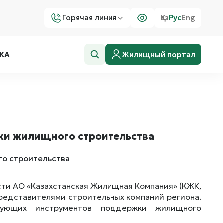
Горячая линия
Қаз
Рус
Eng
Жилищный портал
КА
ки жилищного строительства
сти АО «Казахстанская Жилищная Компания» (КЖК,
представителями строительных компаний региона.
вующих инструментов поддержки жилищного