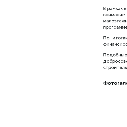
В рамках 
внимание
малоэтажн
программе
По итога
финансиро
Подобные
добросов
строитель
Фотогал