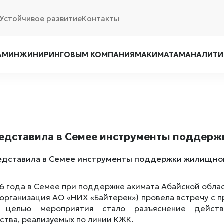
Устойчивое развитие
Контакты
АМ
ИНЖИНИРИНГОВЫМ КОМПАНИЯМ
АКИМАТАМ
АНАЛИТИ
едставила в Семее инструменты поддерж
26 года в Семее при поддержке акимата Абайской обла
организация АО «НИХ «Байтерек») провела встречу с 
й целью мероприятия стало разъяснение дейст
ства, реализуемых по линии КЖК.