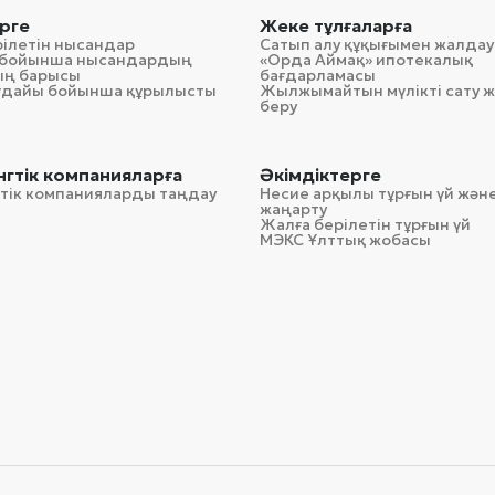
рге
Жеке тұлғаларға
рілетін нысандар
Сатып алу құқығымен жалдау
гі бойынша нысандардың
«Орда Аймақ» ипотекалық
ың барысы
бағдарламасы
ағдайы бойынша құрылысты
Жылжымайтын мүлікті сату ж
беру
гтік компанияларға
Әкімдіктерге
тік компанияларды таңдау
Несие арқылы тұрғын үй және
жаңарту
Жалға берілетін тұрғын үй
МЭКС Ұлттық жобасы