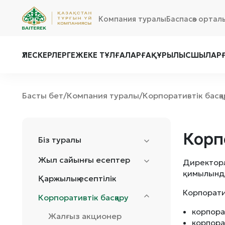
Компания туралы
Баспасөз ортал
ҮЛЕСКЕРЛЕРГЕ
ЖЕКЕ ТҰЛҒАЛАРҒА
ҚҰРЫЛЫСШЫЛАР
Басты бет
Компания туралы
Корпоративтік басқа
/
/
Корп
Біз туралы
Жыл сайынғы есептер
Директорл
қимылында
Қаржылық есептілік
Корпоратив
Корпоративтік басқару
корпора
Жалғыз акционер
корпора