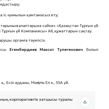
ымдастыру;
ра іс-қимылын қамтамасыз ету;
ттарының талаптарына сәйкес «Қазақстан Тұрғын үй
 Тұрғын үй Компаниясы» АҚ құжаттарын сақтау.
рушы органға тәуелсіз.
шысы
Егембердиев Максат Тулегенович
болып
 Есіл ауданы, Мәңгілік Ел к., 55А үй.
мының корпоративтік хатшысы туралы