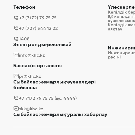
Телефон
Үлескерле
Кепілдік бе
ҚТК кепілді
+7 (7172) 79 75 75
құрылысын
Кепілдік ж
+7 (727) 344 12 22
аяқтау
1408
Электрондық мекенжай
Инжинирин
Инжиниринг
info@khc.kz
рәсімі
Баспасөз орталығы
pr@khc.kz
Сыбайлас жемқорлық тәуекелдері
бойынша
+7 7172 79 75 75 (қос. 4444)
skk@khc.kz
Сыбайлас жемқорлық туралы хабарлау