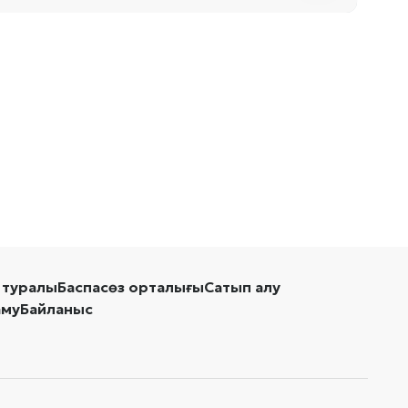
 туралы
Баспасөз орталығы
Сатып алу
аму
Байланыс