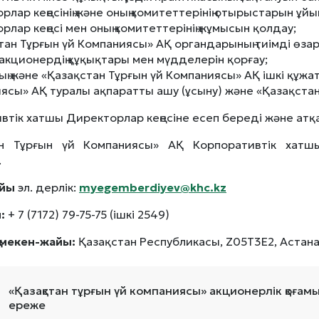
рлар кеңесінің және оның комитеттерінің отырыстарын ұй
рлар кеңесі мен оның комитеттерінің жұмысын қолдау;
тан Тұрғын үй Компаниясы» АҚ органдарының тиімді өза
акционердің құқықтары мен мүдделерін қорғау;
ның және «Қазақстан Тұрғын үй Компаниясы» АҚ ішкі құжа
ясы» АҚ туралы ақпаратты ашу (ұсыну) және «Қазақстан
втік хатшы Директорлар кеңесіне есеп береді және атқа
ан Тұрғын үй Компаниясы» АҚ Корпоративтік хат
.
йы
эл. дерлік:
myegemberdiyev@khc.kz
:
+ 7 (7172) 79-75-75 (ішкі 2549)
 мекен-жайы:
Қазақстан Республикасы, Z05T3E2, Астана қ.,
«Қазақстан тұрғын үй компаниясы» акционерлік қоға
ереже