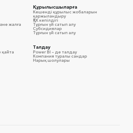
Құрылысшыларға
Кешенді құрылыс жобаларын
қаржыландыру
ҚТК кепілдігі
әне жалға
Тұрғын үй сатып алу
Субсидиялар
Тұрғын үй сатып алу
Талдау
 қайта
Power BI – де талдау
Компания туралы сандар
Нарық шолулары