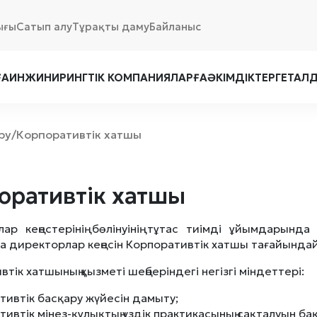
ығы
Сатып алу
Тұрақты даму
Байланыс
ҒА
ИНЖИНИРИНГТІК КОМПАНИЯЛАРҒА
ӘКІМДІКТЕРГЕ
ТАЛ
ру
Корпоративтік хатшы
/
оративтік хатшы
ар кеңестерінің бөлінуінің тұтас тиімді ұйымдарынд
 директорлар кеңесін Корпоративтік хатшы тағайында
тік хатшының қызметі шеңберіндегі негізгі міндеттері:
тивтік басқару жүйесін дамыту;
тивтік мінез-құлықтың үздік практикасының сақталуын ба