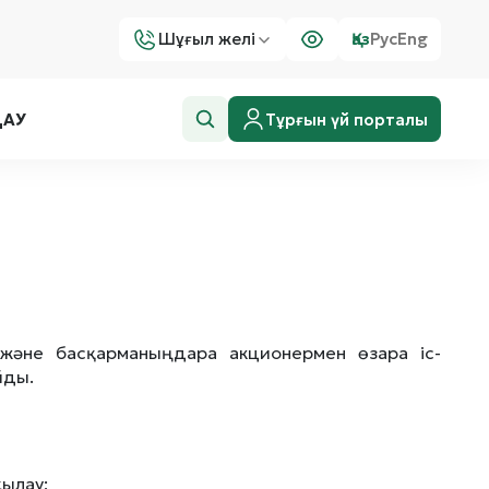
Шұғыл желі
Қаз
Рус
Eng
Тұрғын үй порталы
ДАУ
а және басқарманың дара акционермен өзара іс-
йды.
қылау;