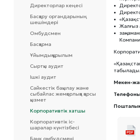
Директорлар кеңесі
Директо
Директо
Басқару органдарының
«Қазақс
шешімдері
Жалғыз 
заңнама
Омбудсмен
Компани
Басқарма
Корпорати
Ұйымдық құрылым
«Қазақст
Сыртқы аудит
табылады
Ішкі аудит
Мекен-жа
Сәйкестік бақылау және
сыбайлас жемқорлыққа қарсы
Телефоны
қызмет
Пошталық
Корпоративтік хатшы
Корпоративтік іс-
шаралар күнтізбесі
Банк омбудсмені