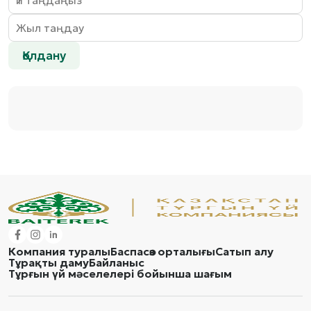
Қолдану
Компания туралы
Баспасөз орталығы
Сатып алу
Тұрақты даму
Байланыс
Тұрғын үй мәселелері бойынша шағым