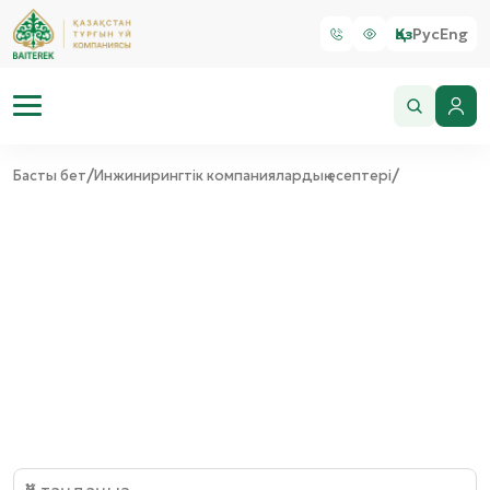
Қаз
Рус
Eng
/
/
Басты бет
Инжинирингтік компаниялардың есептері