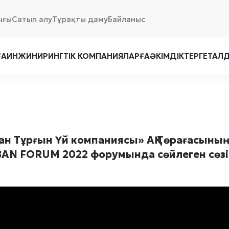
ығы
Сатып алу
Тұрақты даму
Байланыс
ҒА
ИНЖИНИРИНГТІК КОМПАНИЯЛАРҒА
ӘКІМДІКТЕРГЕ
ТАЛ
тан Тұрғын Үй компаниясы» АҚ Төрағасы
AN FORUM 2022 форумында сөйлеген сөзі