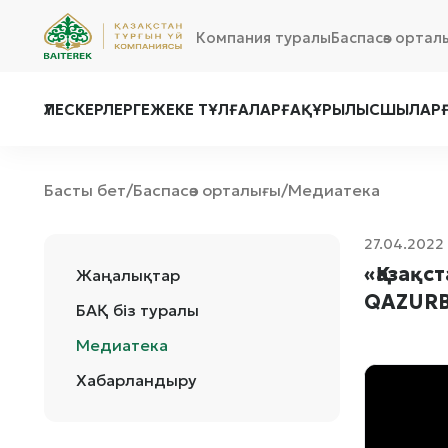
Компания туралы
Баспасөз ортал
ҮЛЕСКЕРЛЕРГЕ
ЖЕКЕ ТҰЛҒАЛАРҒА
ҚҰРЫЛЫСШЫЛАР
Басты бет
Баспасөз орталығы
Медиатека
/
/
27.04.2022
«Қазақс
Жаңалықтар
QAZURB
БАҚ біз туралы
Медиатека
Хабарландыру