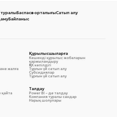
 туралы
Баспасөз орталығы
Сатып алу
даму
Байланыс
Құрылысшыларға
Кешенді құрылыс жобаларын
қаржыландыру
ҚТК кепілдігі
әне жалға
Тұрғын үй сатып алу
Субсидиялар
Тұрғын үй сатып алу
Талдау
 қайта
Power BI – де талдау
Компания туралы сандар
Нарық шолулары