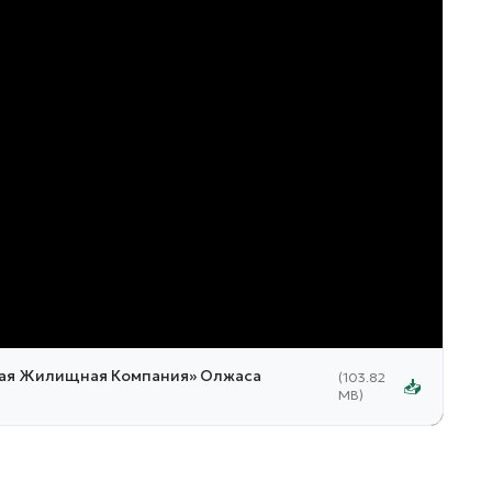
1x
кая Жилищная Компания» Олжаса
(103.82
📥
MB)