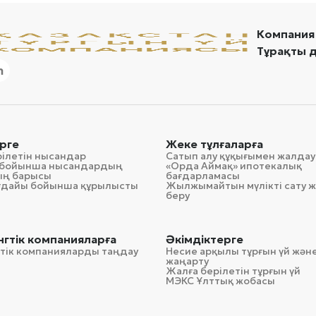
Компания
Тұрақты 
рге
Жеке тұлғаларға
рілетін нысандар
Сатып алу құқығымен жалдау
гі бойынша нысандардың
«Орда Аймақ» ипотекалық
ың барысы
бағдарламасы
ағдайы бойынша құрылысты
Жылжымайтын мүлікті сату ж
беру
гтік компанияларға
Әкімдіктерге
тік компанияларды таңдау
Несие арқылы тұрғын үй және
жаңарту
Жалға берілетін тұрғын үй
МЭКС Ұлттық жобасы