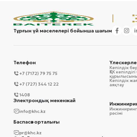
Тұрғын үй мәселелері бойынша шағым
Телефон
Үлескерле
Кепілдік бе
ҚТК кепілді
+7 (7172) 79 75 75
құрылысын
Кепілдік ж
+7 (727) 344 12 22
аяқтау
1408
Электрондық мекенжай
Инжинирин
Инжиниринг
info@khc.kz
рәсімі
Баспасөз орталығы
pr@khc.kz