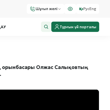
Шұғыл желі
Қаз
Рус
Eng
Тұрғын үй порталы
ДАУ
ның орынбасары Олжас Салықовтың
.