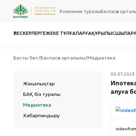
Компания туралы
Баспасөз ортал
ҮЛЕСКЕРЛЕРГЕ
ЖЕКЕ ТҰЛҒАЛАРҒА
ҚҰРЫЛЫСШЫЛАР
Басты бет
Баспасөз орталығы
Медиатека
/
/
05.07.2023
Ипотека
Жаңалықтар
алуға б
БАҚ біз туралы
Медиатека
Хабарландыру
videofra