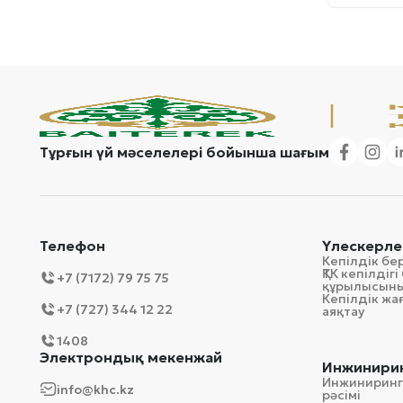
Тұрғын үй мәселелері бойынша шағым
Телефон
Үлескерле
Кепілдік бе
ҚТК кепілді
+7 (7172) 79 75 75
құрылысын
Кепілдік ж
+7 (727) 344 12 22
аяқтау
1408
Электрондық мекенжай
Инжинирин
Инжиниринг
info@khc.kz
рәсімі