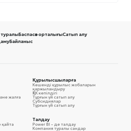
 туралы
Баспасөз орталығы
Сатып алу
даму
Байланыс
Құрылысшыларға
Кешенді құрылыс жобаларын
қаржыландыру
ҚТК кепілдігі
әне жалға
Тұрғын үй сатып алу
Субсидиялар
Тұрғын үй сатып алу
Талдау
 қайта
Power BI – де талдау
Компания туралы сандар