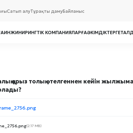
ығы
Сатып алу
Тұрақты даму
Байланыс
ҒА
ИНЖИНИРИНГТІК КОМПАНИЯЛАРҒА
ӘКІМДІКТЕРГЕ
ТАЛ
лық қарыз толық өтелгеннен кейін жылжыма
олады?
me_2756.png
(2.17 MB)