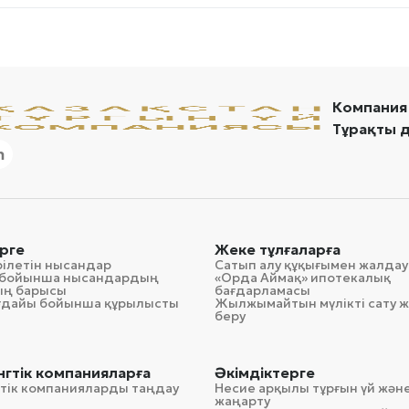
Компания
Тұрақты 
рге
Жеке тұлғаларға
рілетін нысандар
Сатып алу құқығымен жалдау
гі бойынша нысандардың
«Орда Аймақ» ипотекалық
ың барысы
бағдарламасы
ағдайы бойынша құрылысты
Жылжымайтын мүлікті сату ж
беру
гтік компанияларға
Әкімдіктерге
тік компанияларды таңдау
Несие арқылы тұрғын үй және
жаңарту