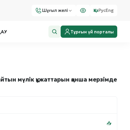
Шұғыл желі
Қаз
Рус
Eng
Тұрғын үй порталы
ДАУ
йтын мүлік құжаттарын қанша мерзімде
📥