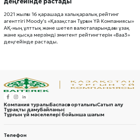
деңгейінде растады
2021 жылғы 16 қарашада халықаралық рейтинг
агенттігі Moody’s «Қазақстан Тұрғын Үй Компаниясы»
АҚ-ның ұлттық және шетел валюталарындағы ұзақ
және қысқа мерзімді эмитент рейтингтерін «Baa3»
деңгейінде растады.
Компания туралы
Баспасөз орталығы
Сатып алу
Тұрақты даму
Байланыс
Тұрғын үй мәселелері бойынша шағым
Телефон