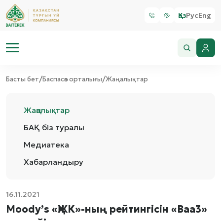
Қаз
Рус
Eng
/
/
Басты бет
Баспасөз орталығы
Жаңалықтар
Жаңалықтар
БАҚ біз туралы
Медиатека
Хабарландыру
16.11.2021
Moody’s «ҚЖК»-ның рейтингісін «Baa3»