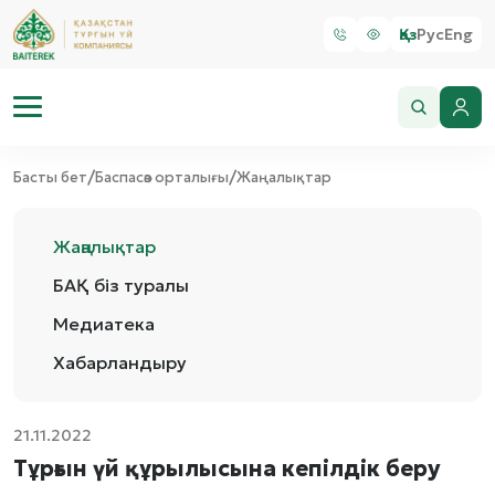
Қаз
Рус
Eng
/
/
Басты бет
Баспасөз орталығы
Жаңалықтар
Жаңалықтар
БАҚ біз туралы
Медиатека
Хабарландыру
21.11.2022
Тұрғын үй құрылысына кепілдік беру