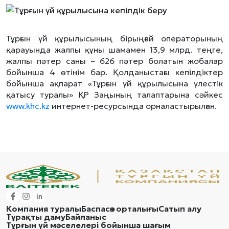
Тұрғын үй құрылысының бірыңғай операторының
қарауында жалпы құны шамамен 13,9 млрд. теңге,
жалпы пәтер саны – 626 пәтер болатын жобалар
бойынша 4 өтінім бар. Қолданыстағы кепілдіктер
бойынша ақпарат «Тұрғын үй құрылысына үлестік
қатысу туралы» ҚР Заңының талаптарына сәйкес
www.khc.kz
интернет-ресурсында орналастырылған.
Компания туралы
Баспасөз орталығы
Сатып алу
Тұрақты даму
Байланыс
Тұрғын үй мәселелері бойынша шағым