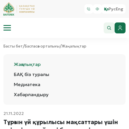
Қаз
Рус
Eng
/
/
Басты бет
Баспасөз орталығы
Жаңалықтар
Жаңалықтар
БАҚ біз туралы
Медиатека
Хабарландыру
21.11.2022
Тұрғын үй құрылысы мақсаттары үшін