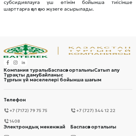
субсидиялауға үш өтінім бойынша тиісінше
шарттарға қол қою жүзеге асырылады.
Компания туралы
Баспасөз орталығы
Сатып алу
Тұрақты даму
Байланыс
Тұрғын үй мәселелері бойынша шағым
Телефон
+7 (7172) 79 75 75
+7 (727) 344 12 22
1408
Электрондық мекенжай
Баспасөз орталығы