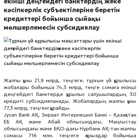
екінші деңгейдегі банктердің жеке
кәсіпкерлік субъектілеріне беретін
кредиттері бойынша сыйақы
мөлшерлемесін субсидиялау
Жалпы құны 21,9 млрд. теңгеге, тұрғын үй құрылысы
жобалары бойынша 74,3 млрд. теңге сомаға екінші
деңгейдегі банктерде құрылыс салушылардың 30
кредиті субсидияланады. Жобалардың жалпы құны
77,3 млрд. теңгені құрайды.
Jysan Bank АҚ, Зираат Интернешнл Банкі – Қазақстан
ЕБ АҚ және Абай облысындағы, Маңғыстау
облысындағы және БҚО-дағы Нұрбанк АҚ-тан жалпы
сомасы 716 млн. теңгеге қарыздар бойынша