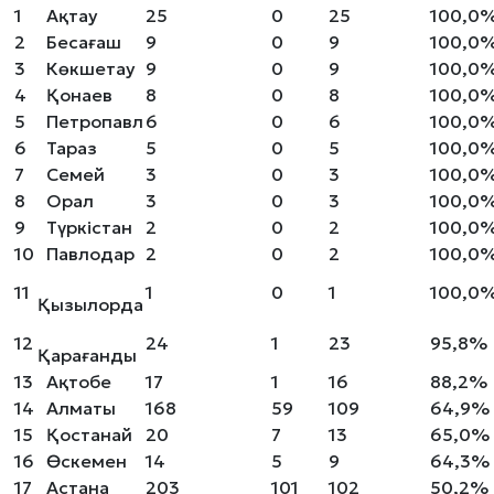
1
Ақтау
25
0
25
100,0
2
Бесағаш
9
0
9
100,0
3
Көкшетау
9
0
9
100,0
4
Қонаев
8
0
8
100,0
5
Петропавл
6
0
6
100,0
6
Тараз
5
0
5
100,0
7
Семей
3
0
3
100,0
8
Орал
3
0
3
100,0
9
Түркістан
2
0
2
100,0
10
Павлодар
2
0
2
100,0
11
1
0
1
100,0
Қызылорда
12
24
1
23
95,8%
Қарағанды
13
Ақтобе
17
1
16
88,2%
14
Алматы
168
59
109
64,9%
15
Қостанай
20
7
13
65,0%
16
Өскемен
14
5
9
64,3%
17
Астана
203
101
102
50,2%