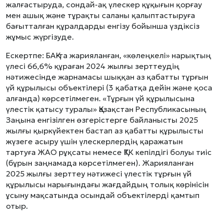
жалғастыруда, сондай-ақ үлескер құқығын қорғау
мен ашық және тұрақты саланы қалыптастыруға
бағытталған құралдарды енгізу бойынша үздіксіз
жұмыс жүргізуде.
Ескертпе: БАҚ-та жарияланған, «көлеңкелі» нарықтың
үлесі 66,6% құраған 2024 жылғы зерттеудің
нәтижесінде жарнамасы шыққан аз қабатты тұрғын
үй құрылысы объектілері (3 қабатқа дейін және қоса
алғанда) көрсетілмеген. «Тұрғын үй құрылысына
үлестік қатысу туралы» Қазақстан Республикасының
Заңына енгізілген өзгерістерге байланысты 2025
жылғы қыркүйектен бастап аз қабатты құрылысты
жүзеге асыру үшін үлескерлердің қаражатын
тартуға ЖАО рұқсаты немесе ҚТК кепілдігі болуы тиіс
(бұрын заңнамада көрсетілмеген). Жарияланған
2025 жылғы зерттеу нәтижесі үлестік тұрғын үй
құрылысы нарығындағы жағдайдың толық көрінісін
ұсыну мақсатында осындай объектілерді қамтып
отыр.