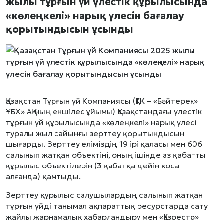
жылы тұрғын үй үлестік құрылысында
«көлеңкелі» нарық үлесін бағалау
қорытындысын ұсынды
Қазақстан Тұрғын үй Компаниясы (ҚТК – «Бәйтерек»
ҰБХ» АҚ-ның еншілес ұйымы) Қазақстандағы үлестік
тұрғын үй құрылысында «көлеңкелі» нарық үлесі
туралы жыл сайынғы зерттеу қорытындысын
шығарды. Зерттеу еліміздің 19 ірі қаласы мен 606
салынып жатқан объектіні, оның ішінде аз қабатты
құрылыс объектілерін (3 қабатқа дейін қоса
алғанда) қамтыды.
Зерттеу құрылыс салушылардың салынып жатқан
тұрғын үйді танымал ақпараттық ресурстарда сату
жайлы жарнамалық хабарландыру мен «Қазрестр»