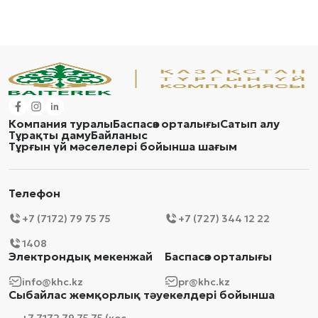
Компания туралы
Баспасөз орталығы
Сатып алу
Тұрақты даму
Байланыс
Тұрғын үй мәселелері бойынша шағым
Телефон
+7 (7172) 79 75 75
+7 (727) 344 12 22
1408
Электрондық мекенжай
Баспасөз орталығы
info@khc.kz
pr@khc.kz
Сыбайлас жемқорлық тәуекелдері бойынша