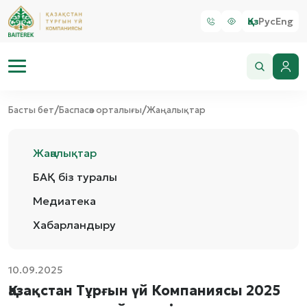
Қаз
Рус
Eng
/
/
Басты бет
Баспасөз орталығы
Жаңалықтар
Жаңалықтар
БАҚ біз туралы
Медиатека
Хабарландыру
10.09.2025
Қазақстан Тұрғын үй Компаниясы 2025