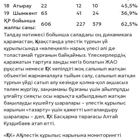
18
Атырау
22
12
10
45,5%
19
Шымкент
65
41
24
36,9%
ҚР бойынша
606
227
379
62,5%
жалпы саны:
Талдау нәтижесі бойынша саладағы оң динамикаға
қарамастан, Қазақстанда үлестік тұрғын үй
құрылысында «көлеңкелі» нарық үлесі әлі де
толастамай тұрғанын байқаймыз. Үлескерлердің
қаражатын тартуға заңды негіз болатын ЖАО
рұқсаты немесе ҚТК кепілдігі жоқ салынып жатқан
объектіні жарнамалауға тыйым салу, салынып жатқан
тұрғын үйді сатып алу кезінде қолма-қол ақшасыз
төлем жүргізу, заңнаманы бұзғаны үшін айыппұлды
ұлғайту сияқты осы нарықта қабылданып жатқан
бақылауды күшейту шаралары – үлестік құрылыс
нарығын «тазарту» үшін қажетті ынталандыру
шаралары – деп, ҚТК Басқарма төрағасы Алтай
Куздибаев атап өтті.
«ҚТК» АҚ үлестік құрылыс нарығына мониторингті