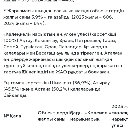
* Жарнамасы шыққан салынып жатқан объекттердің
жалпы саны 5,9% – ға азайды (2025 жылы – 606,
2024 жылы – 644).
«Көлеңкелі» нарықтың ең үлкен үлесі (көрсеткіші
100%) Ақтау, Көкшетау, Қонаев, Петропавл, Тараз,
Семей, Түркістан, Орал, Павлодар, Қызылорда
қалалары мен Бесағаш ауылында тіркелген. Аталған
өңірлерде жарнамасы шыққан салынып жатқан
тұрғын үй кешендерінде үлескерлердің қаражатын
тартуға ҚТК кепілдігі не ЖАО рұқсаты болмаған.
Ең төмен көрсеткіш Шымкент (36,9%), Атырау
(45,5%) және Астана (50,2%) қалаларында
байқалды.
2025 ж
Объектілердің
Заңды
«Көлеңкелі»
«көлеңк
№
Қала
жалпы саны
нарық
нарық
нарықт
үлесі