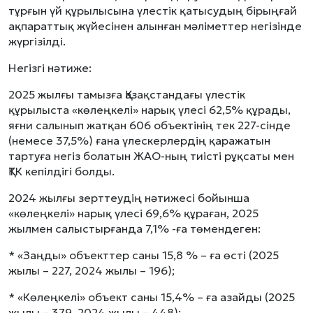
тұрғын үй құрылысына үлестік қатысудың бірыңғай
ақпараттық жүйесінен алынған мәліметтер негізінде
жүргізілді.
Негізгі нәтиже:
2025 жылғы тамызға Қазақстандағы үлестік
құрылыста «көлеңкелі» нарық үлесі 62,5% құрады,
яғни салынып жатқан 606 объектінің тек 227-сінде
(немесе 37,5%) ғана үлескерлердің қаражатын
тартуға негіз болатын ЖАО-ның тиісті рұқсаты мен
ҚТК кепілдігі болды.
2024 жылғы зерттеудің нәтижесі бойынша
«көлеңкелі» нарық үлесі 69,6% құраған, 2025
жылмен салыстырғанда 7,1% -ға төмендеген:
* «Заңды» объекттер саны 15,8 % – ға өсті (2025
жылы – 227, 2024 жылы – 196);
* «Көлеңкелі» объект саны 15,4% – ға азайды (2025
жылы – 379, 2024 жылы – 448);