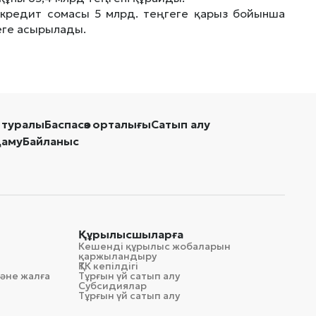
ы кредит сомасы 5 млрд. теңгеге қарыз бойынша
зеге асырылады.
 туралы
Баспасөз орталығы
Сатып алу
даму
Байланыс
Құрылысшыларға
Кешенді құрылыс жобаларын
қаржыландыру
ҚТК кепілдігі
әне жалға
Тұрғын үй сатып алу
Субсидиялар
Тұрғын үй сатып алу