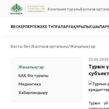
Компания туралы
Баспасөз ортал
ҮЛЕСКЕРЛЕРГЕ
ЖЕКЕ ТҰЛҒАЛАРҒА
ҚҰРЫЛЫСШЫЛАР
Басты бет
Баспасөз орталығы
Жаңалықтар
/
/
22.05.2023
Тұрғын 
Жаңалықтар
субъект
БАҚ біз туралы
Медиатека
Хабарландыру
Тұрғын ү
салушылар