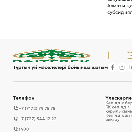
Алматы қа
субсидиял
Тұрғын үй мәселелері бойынша шағым
Телефон
Үлескерле
Кепілдік бе
ҚТК кепілді
+7 (7172) 79 75 75
құрылысын
Кепілдік ж
+7 (727) 344 12 22
аяқтау
1408