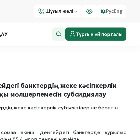
Шұғыл желі
Қаз
Рус
Eng
Тұрғын үй порталы
ДАУ
йдегі банктердің жеке кәсіпкерлік
ақы мөлшерлемесін субсидиялау
омаға екінші деңгейдегі банктерде құрылыс
ұны 85,4 млрд теңгені құрайды.