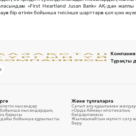
ласындағы «First Heartland Jusan Bank» АҚ-дан жалп
ауға бір өтінім бойынша тиісінше шарттарға қол қою жү
Компания
Тұрақты 
рге
Жеке тұлғаларға
рілетін нысандар
Сатып алу құқығымен жалдау
гі бойынша нысандардың
«Орда Аймақ» ипотекалық
ың барысы
бағдарламасы
ағдайы бойынша құрылысты
Жылжымайтын мүлікті сату ж
беру