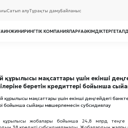
ығы
Сатып алу
Тұрақты даму
Байланыс
ҒА
ИНЖИНИРИНГТІК КОМПАНИЯЛАРҒА
ӘКІМДІКТЕРГЕ
ТАЛ
үй құрылысы мақсаттары үшін екінші деңге
ілеріне беретін кредиттері бойынша сый
й құрылысы жобалары бойынша 24,8 млрд теңге с
дың 38 кредиті субсидияланады. Жобалардың жалпы қ