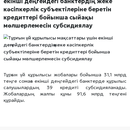
екінші деңгейдегі банктердің жеке
кәсіпкерлік субъектілеріне беретін
кредиттері бойынша сыйақы
мөлшерлемесін субсидиялау
Тұрғын үй құрылысы жобалары бойынша 31,1 млрд
теңге сомаға екінші деңгейдегі банктерде құрылыс
салушылардың 39 кредиті субсидияланады.
Жобалардың жалпы құны 91,6 млрд теңгені
құрайды.