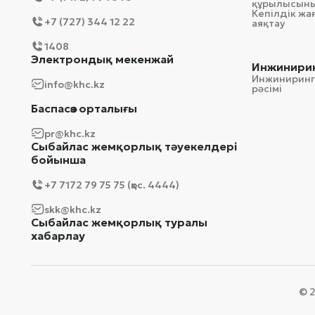
құрылысын
Кепілдік ж
+7 (727) 344 12 22
аяқтау
1408
Электрондық мекенжай
Инжинирин
Инжиниринг
info@khc.kz
рәсімі
Баспасөз орталығы
pr@khc.kz
Сыбайлас жемқорлық тәуекелдері
бойынша
+7 7172 79 75 75 (қос. 4444)
skk@khc.kz
Сыбайлас жемқорлық туралы
хабарлау
© 2