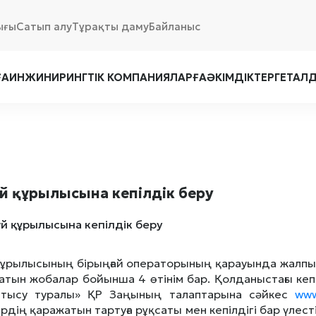
ығы
Сатып алу
Тұрақты даму
Байланыс
ҒА
ИНЖИНИРИНГТІК КОМПАНИЯЛАРҒА
ӘКІМДІКТЕРГЕ
ТАЛ
үй құрылысына кепілдік беру
 құрылысының бірыңғай операторының қарауында жалпы 
атын жобалар бойынша 4 өтінім бар. Қолданыстағы кеп
қатысу туралы» ҚР Заңының талаптарына сәйкес
www
рдің қаражатын тартуға рұқсаты мен кепілдігі бар үлес