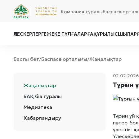
Компания туралы
Баспасөз ортал
ҮЛЕСКЕРЛЕРГЕ
ЖЕКЕ ТҰЛҒАЛАРҒА
ҚҰРЫЛЫСШЫЛАР
Басты бет
Баспасөз орталығы
Жаңалықтар
/
/
02.02.2026
Тұрғын 
Жаңалықтар
БАҚ біз туралы
Медиатека
Тұрғын үй
Хабарландыру
пәтер бол
үлестік 
Үлескерле