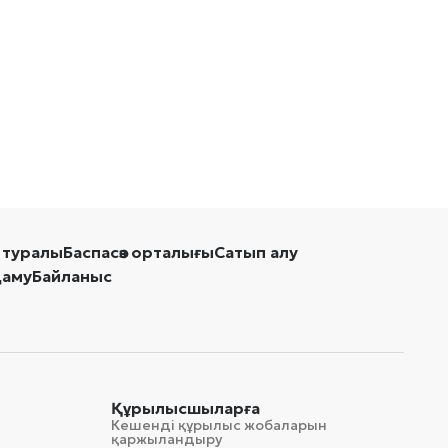
 туралы
Баспасөз орталығы
Сатып алу
даму
Байланыс
Құрылысшыларға
Кешенді құрылыс жобаларын
қаржыландыру