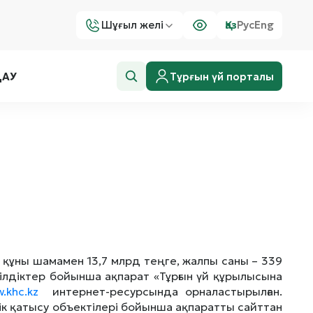
Шұғыл желі
Қаз
Рус
Eng
Тұрғын үй порталы
ДАУ
құны шамамен 13,7 млрд теңге, жалпы саны – 339
ілдіктер бойынша ақпарат «Тұрғын үй құрылысына
.khc.kz
интернет-ресурсында орналастырылған.
тік қатысу объектілері бойынша ақпаратты сайттан