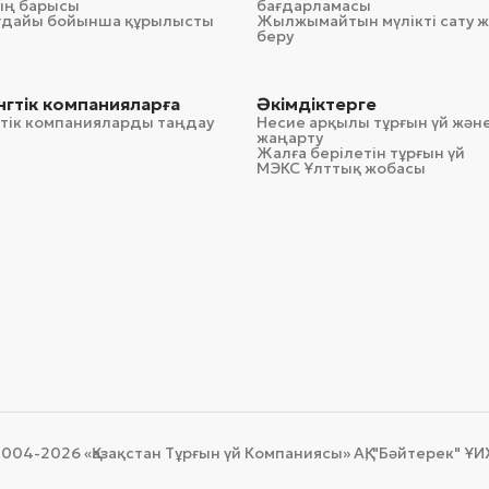
ың барысы
бағдарламасы
ағдайы бойынша құрылысты
Жылжымайтын мүлікті сату ж
беру
гтік компанияларға
Әкімдіктерге
тік компанияларды таңдау
Несие арқылы тұрғын үй және
жаңарту
Жалға берілетін тұрғын үй
МЭКС Ұлттық жобасы
004-2026 «Қазақстан Тұрғын үй Компаниясы» АҚ, "Бәйтерек" ҰИХ"