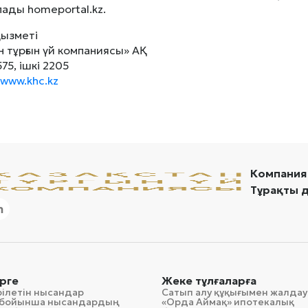
лады homeportal.kz.
қызметі
н тұрғын үй компаниясы» АҚ
575, ішкі 2205
www.khc.kz
Компания
Тұрақты 
рге
Жеке тұлғаларға
рілетін нысандар
Сатып алу құқығымен жалдау
гі бойынша нысандардың
«Орда Аймақ» ипотекалық