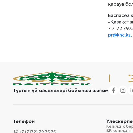
қарауға бо
Баспасөз 
«Қазақста
7 7172 797
pr@khc.kz
,
Тұрғын үй мәселелері бойынша шағым
Телефон
Үлескерле
Кепілдік бе
ҚТК кепілді
+7 (7172) 79 75 75