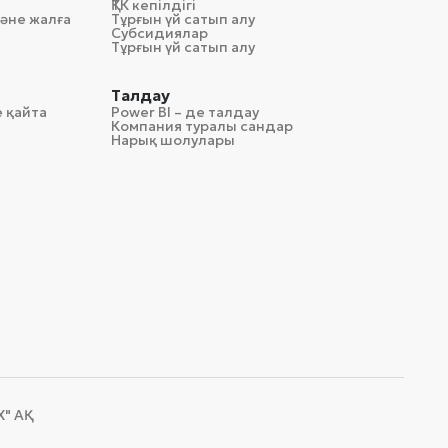
ҚТК кепілдігі
әне жалға
Тұрғын үй сатып алу
Субсидиялар
Тұрғын үй сатып алу
Талдау
 қайта
Power BI – де талдау
Компания туралы сандар
Нарық шолулары
 АҚ​