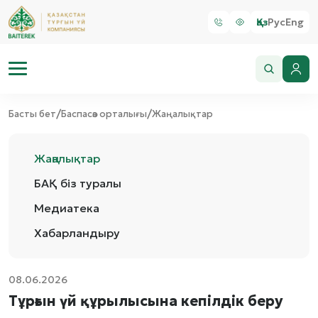
Қаз
Рус
Eng
/
/
Басты бет
Баспасөз орталығы
Жаңалықтар
Жаңалықтар
БАҚ біз туралы
Медиатека
Хабарландыру
08.06.2026
Тұрғын үй құрылысына кепілдік беру