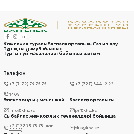
Компания туралы
Баспасөз орталығы
Сатып алу
Тұрақты даму
Байланыс
Тұрғын үй мәселелері бойынша шағым
Телефон
+7 (7172) 79 75 75
+7 (727) 344 12 22
1408
Электрондық мекенжай
Баспасөз орталығы
info@khc.kz
pr@khc.kz
Сыбайлас жемқорлық тәуекелдері бойынша
+7 7172 79 75 75 (қос.
skk@khc.kz
4444)