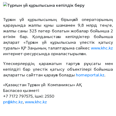
Тұрғын үй құрылысының бірыңғай операторының
қарауында жалпы құны шамамен 9,8 млрд теңге,
жалпы саны 323 пәтер болатын жобалар бойынша 2
өтінім бар. Қолданыстағы кепілдіктер бойынша
ақпарат «Тұрғын үй құрылысына үлестік қатысу
туралы» ҚР Заңының талаптарына сәйкес
www.khc.kz
интернет-ресурсында орналастырылған.
Үлескерлердің қаражатын тартуға рұқсаты мен
кепілдігі бар үлестік қатысу объектілері бойынша
ақпаратты сайттан қарауға болады
homeportal.kz
.
«Қазақстан Тұрғын үй Компаниясы» АҚ
Баспасөз қызметі
+7 7172 797575, ішкі: 2550
pr@khc.kz
,
www.khc.kz