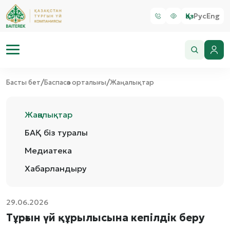
Қаз
Рус
Eng
/
/
Басты бет
Баспасөз орталығы
Жаңалықтар
Жаңалықтар
БАҚ біз туралы
Медиатека
Хабарландыру
29.06.2026
Тұрғын үй құрылысына кепілдік беру