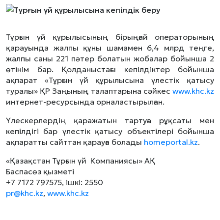
Тұрғын үй құрылысының бірыңғай операторының
қарауында жалпы құны шамамен 6,4 млрд теңге,
жалпы саны 221 пәтер болатын жобалар бойынша 2
өтінім бар. Қолданыстағы кепілдіктер бойынша
ақпарат «Тұрғын үй құрылысына үлестік қатысу
туралы» ҚР Заңының талаптарына сәйкес
www.khc.kz
интернет-ресурсында орналастырылған.
Үлескерлердің қаражатын тартуға рұқсаты мен
кепілдігі бар үлестік қатысу объектілері бойынша
ақпаратты сайттан қарауға болады
homeportal.kz
.
«Қазақстан Тұрғын үй Компаниясы» АҚ
Баспасөз қызметі
+7 7172 797575, ішкі: 2550
pr@khc.kz
,
www.khc.kz