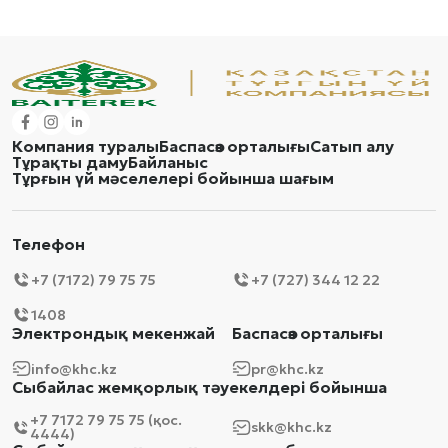
Компания туралы
Баспасөз орталығы
Сатып алу
Тұрақты даму
Байланыс
Тұрғын үй мәселелері бойынша шағым
Телефон
+7 (7172) 79 75 75
+7 (727) 344 12 22
1408
Электрондық мекенжай
Баспасөз орталығы
info@khc.kz
pr@khc.kz
Сыбайлас жемқорлық тәуекелдері бойынша
+7 7172 79 75 75 (қос.
skk@khc.kz
4444)