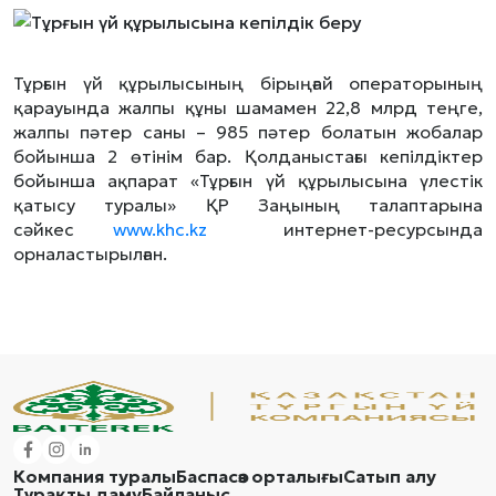
Тұрғын үй құрылысының бірыңғай операторының
қарауында жалпы құны шамамен 22,8 млрд теңге,
жалпы пәтер саны – 985 пәтер болатын жобалар
бойынша 2 өтінім бар. Қолданыстағы кепілдіктер
бойынша ақпарат «Тұрғын үй құрылысына үлестік
қатысу туралы» ҚР Заңының талаптарына
сәйкес
www.khc.kz
интернет-ресурсында
орналастырылған.
Компания туралы
Баспасөз орталығы
Сатып алу
Тұрақты даму
Байланыс