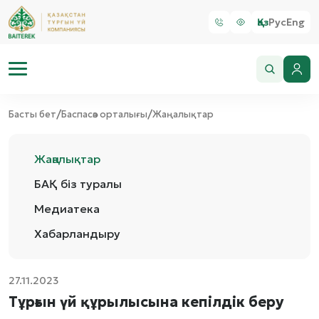
Қаз
Рус
Eng
/
/
Басты бет
Баспасөз орталығы
Жаңалықтар
Жаңалықтар
БАҚ біз туралы
Медиатека
Хабарландыру
27.11.2023
Тұрғын үй құрылысына кепілдік беру