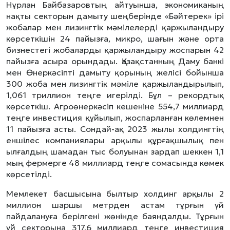
Нұрлан Байбазаровтың айтуынша, экономиканың
нақты секторын дамыту шеңберінде «Бәйтерек» ірі
жобалар мен лизингтік мәмілелерді қаржыландыру
көрсеткішін 24 пайызға, микро, шағын және орта
бизнестегі жобаларды қаржыландыру жоспарын 42
пайызға асыра орындады. Қазақстанның Даму банкі
мен Өнеркәсіпті дамыту қорының желісі бойынша
300 жоба мен лизингтік мәміле қаржыландырылып,
1,061 триллион теңге игерілді. Бұл – рекордтық
көрсеткіш. Агроөнеркәсіп кешеніне 554,7 миллиард
теңге инвестиция құйылып, жоспарланған көлемнен
11 пайызға асты. Сондай-ақ 2023 жылы холдингтің
еншілес компаниялары арқылы құрғақшылық пен
ылғалдың шамадан тыс болуынан зардап шеккен 1,1
мың фермерге 48 миллиард теңге сомасында көмек
көрсетілді.
Мемлекет басшысына былтыр холдинг арқылы 2
миллион шаршы метрден астам тұрғын үй
пайдалануға берілгені жөнінде баяндалды. Тұрғын
үй секторына 317,6 миллиард теңге инвестиция