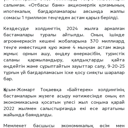
салынған. «Отбасы банк» акционерлік қоғамының
ипотекалық бағдарламалары аясында жалпы
сомасы 1 триллион теңгеден астам қарыз берілді.
Кездесуде холдингтің 2024 жылға арналған
бастамалары туралы айтылды. Оның ішінде
агроөнеркәсіп кешені жобаларына 370 миллиард
теңге инвестиция құю және 4 мыңнан астам жаңа
жұмыс орнын ашу, өңдеу өнеркәсібін, туристік
саланы қаржыландыру, қалдықтарды қайта
өңдейтін және сұрыптайтын зауыттар салу, 9-20-25
тұрғын үй бағдарламасын іске қосу сияқты шаралар
бар.
Қасым-Жомарт Тоқаевқа «Бәйтерек» холдингінің
бастамаларын жүзеге асыру нәтижесінде оның ел
экономикасына қосатын үлесі жыл соңына қарай
2022 жылмен салыстырғанда екі есе артатыны
жайында баяндалды.
Мемлекет басшысы экономикалық өсім мен