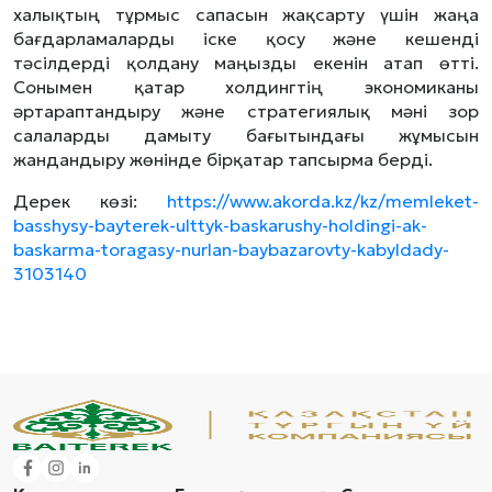
халықтың тұрмыс сапасын жақсарту үшін жаңа
бағдарламаларды іске қосу және кешенді
тәсілдерді қолдану маңызды екенін атап өтті.
Сонымен қатар холдингтің экономиканы
әртараптандыру және стратегиялық мәні зор
салаларды дамыту бағытындағы жұмысын
жандандыру жөнінде бірқатар тапсырма берді.
Дерек көзі:
https://www.akorda.kz/kz/memleket-
basshysy-bayterek-ulttyk-baskarushy-holdingi-ak-
baskarma-toragasy-nurlan-baybazarovty-kabyldady-
3103140