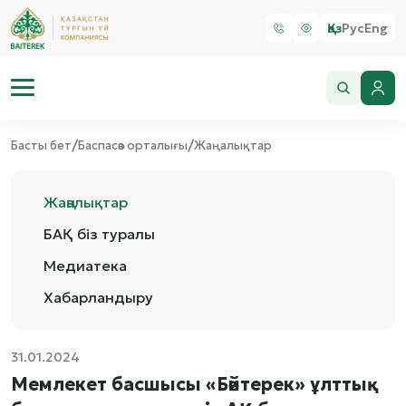
Қаз
Рус
Eng
/
/
Басты бет
Баспасөз орталығы
Жаңалықтар
Жаңалықтар
БАҚ біз туралы
Медиатека
Хабарландыру
31.01.2024
Мемлекет басшысы «Бәйтерек» ұлттық