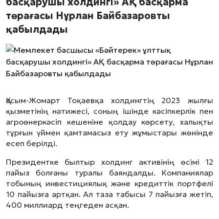
басқарушы холдингі» АҚ басқарма
төрағасы Нұрлан Байбазаровты
қабылдады
Қасым-Жомарт Тоқаевқа холдингтің 2023 жылғы
қызметінің нәтижесі, соның ішінде кәсіпкерлік пен
агроөнеркәсіп кешеніне қолдау көрсету, халықты
тұрғын үймен қамтамасыз ету жұмыстары жөнінде
есеп берілді.
Президентке былтыр холдинг активінің өсімі 12
пайыз болғаны туралы баяндалды. Компаниялар
тобының инвестициялық және кредиттік портфелі
10 пайызға артқан. Ал таза табысы 7 пайызға жетіп,
400 миллиард теңгеден асқан.