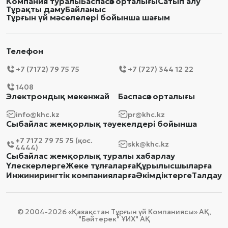
Компания туралы
Баспасөз орталығы
Сатып алу
Тұрақты даму
Байланыс
Тұрғын үй мәселелері бойынша шағым
Телефон
+7 (7172) 79 75 75
+7 (727) 344 12 22
1408
Электрондық мекенжай
Баспасөз орталығы
info@khc.kz
pr@khc.kz
Сыбайлас жемқорлық тәуекелдері бойынша
+7 7172 79 75 75 (қос.
skk@khc.kz
4444)
Сыбайлас жемқорлық туралы хабарлау
Үлескерлерге
Жеке тұлғаларға
Құрылысшыларға
Инжинирингтік компанияларға
Әкімдіктерге
Талдау
© 2004-2026 «Қазақстан Тұрғын үй Компаниясы» АҚ,
"Бәйтерек" ҰИХ" АҚ​