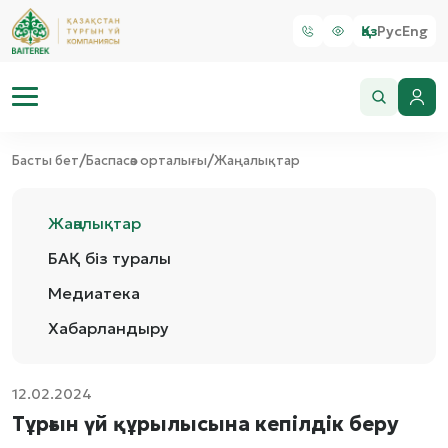
Қаз
Рус
Eng
/
/
Басты бет
Баспасөз орталығы
Жаңалықтар
Жаңалықтар
БАҚ біз туралы
Медиатека
Хабарландыру
12.02.2024
Тұрғын үй құрылысына кепілдік беру