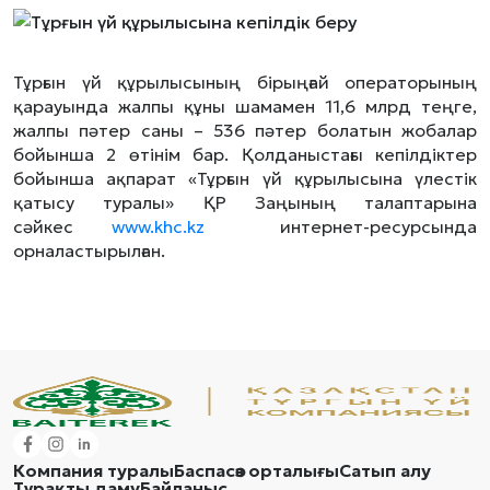
Тұрғын үй құрылысының бірыңғай операторының
қарауында жалпы құны шамамен 11,6 млрд теңге,
жалпы пәтер саны – 536 пәтер болатын жобалар
бойынша 2 өтінім бар. Қолданыстағы кепілдіктер
бойынша ақпарат «Тұрғын үй құрылысына үлестік
қатысу туралы» ҚР Заңының талаптарына
сәйкес
www.khc.kz
интернет-ресурсында
орналастырылған.
Компания туралы
Баспасөз орталығы
Сатып алу
Тұрақты даму
Байланыс