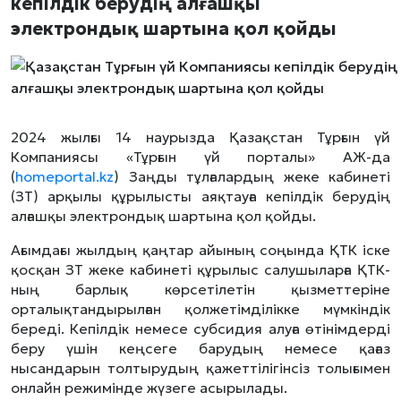
кепілдік берудің алғашқы
электрондық шартына қол қойды
2024 жылғы 14 наурызда Қазақстан Тұрғын үй
Компаниясы «Тұрғын үй порталы» АЖ-да
(
homeportal.kz
) Заңды тұлғалардың жеке кабинеті
(ЗТ) арқылы құрылысты аяқтауға кепілдік берудің
алғашқы электрондық шартына қол қойды.
Ағымдағы жылдың қаңтар айының соңында ҚТК іске
қосқан ЗТ жеке кабинеті құрылыс салушыларға ҚТК-
ның барлық көрсетілетін қызметтеріне
орталықтандырылған қолжетімділікке мүмкіндік
береді. Кепілдік немесе субсидия алуға өтінімдерді
беру үшін кеңсеге барудың немесе қағаз
нысандарын толтырудың қажеттілігінсіз толығымен
онлайн режимінде жүзеге асырылады.