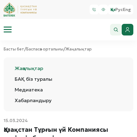
Қаз
Рус
Eng
/
/
Басты бет
Баспасөз орталығы
Жаңалықтар
Жаңалықтар
БАҚ біз туралы
Медиатека
Хабарландыру
15.03.2024
Қазақстан Тұрғын үй Компаниясы