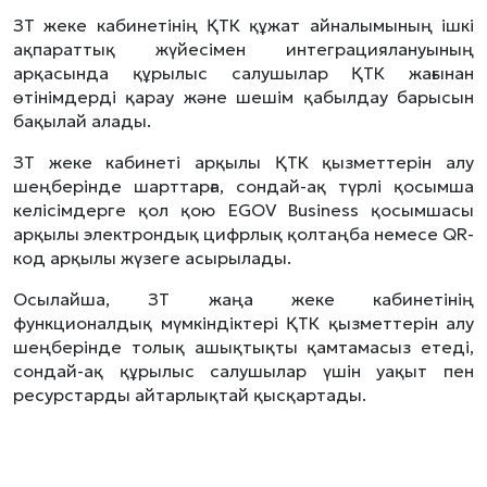
ЗТ жеке кабинетінің ҚТК құжат айналымының ішкі
ақпараттық жүйесімен интеграциялануының
арқасында құрылыс салушылар ҚТК жағынан
өтінімдерді қарау және шешім қабылдау барысын
бақылай алады.
ЗТ жеке кабинеті арқылы ҚТК қызметтерін алу
шеңберінде шарттарға, сондай-ақ түрлі қосымша
келісімдерге қол қою EGOV Business қосымшасы
арқылы электрондық цифрлық қолтаңба немесе QR-
код арқылы жүзеге асырылады.
Осылайша, ЗТ жаңа жеке кабинетінің
функционалдық мүмкіндіктері ҚТК қызметтерін алу
шеңберінде толық ашықтықты қамтамасыз етеді,
сондай-ақ құрылыс салушылар үшін уақыт пен
ресурстарды айтарлықтай қысқартады.