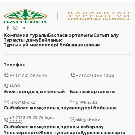
Компания туралы
Баспасөз орталығы
Сатып алу
Тұрақты даму
Байланыс
Тұрғын үй мәселелері бойынша шағым
Телефон
+7 (7172) 79 75 75
+7 (727) 344 12 22
1408
Электрондық мекенжай
Баспасөз орталығы
info@khc.kz
pr@khc.kz
Сыбайлас жемқорлық тәуекелдері бойынша
+7 7172 79 75 75 (қос.
skk@khc.kz
4444)
Сыбайлас жемқорлық туралы хабарлау
Үлескерлерге
Жеке тұлғаларға
Құрылысшыларға