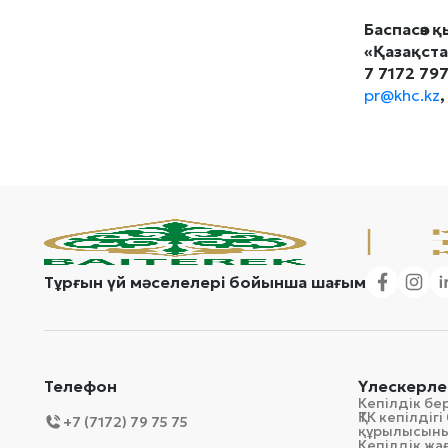
Баспасөз қ
«Қазақста
7 7172 797
pr@khc.kz
Тұрғын үй мәселелері бойынша шағым
Телефон
Үлескерле
Кепілдік бе
ҚТК кепілді
+7 (7172) 79 75 75
құрылысын
Кепілдік ж