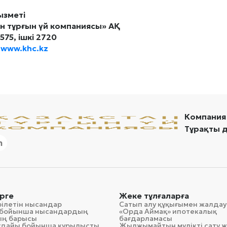
ызметі
н тұрғын үй компаниясы» АҚ
575, ішкі 2720
,
www.khc.kz
Компания
Тұрақты 
рге
Жеке тұлғаларға
рілетін нысандар
Сатып алу құқығымен жалдау
гі бойынша нысандардың
«Орда Аймақ» ипотекалық
ың барысы
бағдарламасы
ағдайы бойынша құрылысты
Жылжымайтын мүлікті сату ж