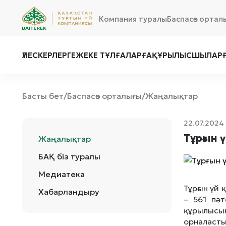
Компания туралы
Баспасөз ортал
ҮЛЕСКЕРЛЕРГЕ
ЖЕКЕ ТҰЛҒАЛАРҒА
ҚҰРЫЛЫСШЫЛАР
Басты бет
Баспасөз орталығы
Жаңалықтар
/
/
22.07.2024
Тұрғын 
Жаңалықтар
БАҚ біз туралы
Медиатека
Тұрғын үй
Хабарландыру
– 561 пәт
құрылысы
орналасты