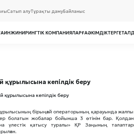
ығы
Сатып алу
Тұрақты даму
Байланыс
ҒА
ИНЖИНИРИНГТІК КОМПАНИЯЛАРҒА
ӘКІМДІКТЕРГЕ
ТАЛ
үй құрылысына кепілдік беру
 құрылысының бірыңғай операторының қарауында жалпы 
ер болатын жобалар бойынша 3 өтінім бар. Қолданы
на үлестік қатысу туралы» ҚР Заңының талапта
рылған.