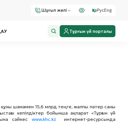
Шұғыл желі
Қаз
Рус
Eng
Тұрғын үй порталы
ДАУ
құны шамамен 15,6 млрд теңге, жалпы пәтер саны
стағы кепілдіктер бойынша ақпарат «Тұрғын үй
рына сәйкес
www.khc.kz
интернет-ресурсында