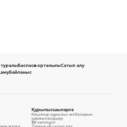
 туралы
Баспасөз орталығы
Сатып алу
даму
Байланыс
Құрылысшыларға
Кешенді құрылыс жобаларын
қаржыландыру
ҚТК кепілдігі
әне жалға
Тұрғын үй сатып алу