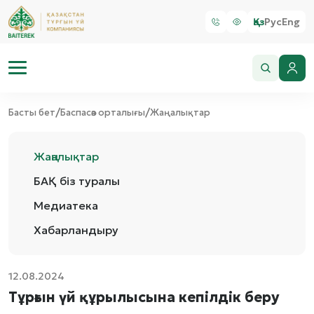
Қаз
Рус
Eng
/
/
Басты бет
Баспасөз орталығы
Жаңалықтар
Жаңалықтар
БАҚ біз туралы
Медиатека
Хабарландыру
12.08.2024
Тұрғын үй құрылысына кепілдік беру