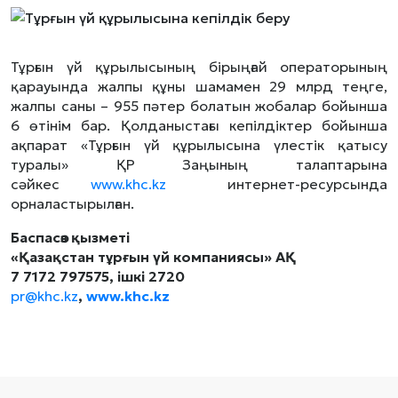
Тұрғын үй құрылысының бірыңғай операторының
қарауында жалпы құны шамамен 29 млрд теңге,
жалпы саны – 955 пәтер болатын жобалар бойынша
6 өтінім бар. Қолданыстағы кепілдіктер бойынша
ақпарат «Тұрғын үй құрылысына үлестік қатысу
туралы» ҚР Заңының талаптарына
сәйкес
www.khc.kz
интернет-ресурсында
орналастырылған.
Баспасөз қызметі
«Қазақстан тұрғын үй компаниясы» АҚ
7 7172 797575, ішкі 2720
pr@khc.kz
,
www.khc.kz