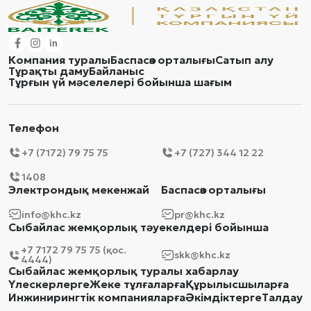
Компания туралы
Баспасөз орталығы
Сатып алу
Тұрақты даму
Байланыс
Тұрғын үй мәселелері бойынша шағым
Телефон
+7 (7172) 79 75 75
+7 (727) 344 12 22
1408
Электрондық мекенжай
Баспасөз орталығы
info@khc.kz
pr@khc.kz
Сыбайлас жемқорлық тәуекелдері бойынша
+7 7172 79 75 75 (қос.
skk@khc.kz
4444)
Сыбайлас жемқорлық туралы хабарлау
Үлескерлерге
Жеке тұлғаларға
Құрылысшыларға
Инжинирингтік компанияларға
Әкімдіктерге
Талдау