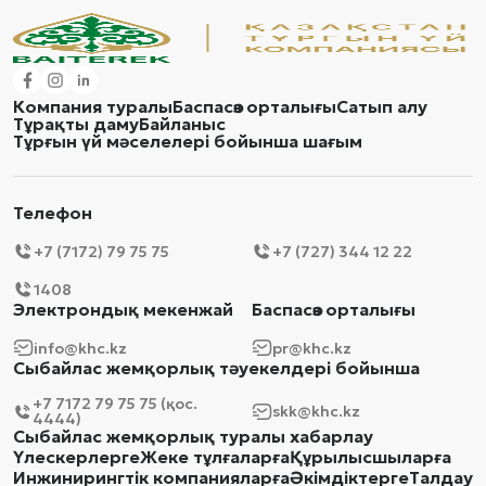
Компания туралы
Баспасөз орталығы
Сатып алу
Тұрақты даму
Байланыс
Тұрғын үй мәселелері бойынша шағым
Телефон
+7 (7172) 79 75 75
+7 (727) 344 12 22
1408
Электрондық мекенжай
Баспасөз орталығы
info@khc.kz
pr@khc.kz
Сыбайлас жемқорлық тәуекелдері бойынша
+7 7172 79 75 75 (қос.
skk@khc.kz
4444)
Сыбайлас жемқорлық туралы хабарлау
Үлескерлерге
Жеке тұлғаларға
Құрылысшыларға
Инжинирингтік компанияларға
Әкімдіктерге
Талдау