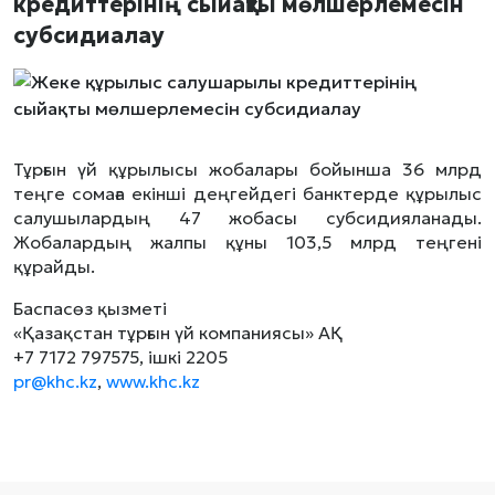
кредиттерінің сыйақты мөлшерлемесін
субсидиалау
Тұрғын үй құрылысы жобалары бойынша 36 млрд
теңге сомаға екінші деңгейдегі банктерде құрылыс
салушылардың 47 жобасы субсидияланады.
Жобалардың жалпы құны 103,5 млрд теңгені
құрайды.
Баспасөз қызметі
«Қазақстан тұрғын үй компаниясы» АҚ
+7 7172 797575, ішкі 2205
pr@khc.kz
,
www.khc.kz