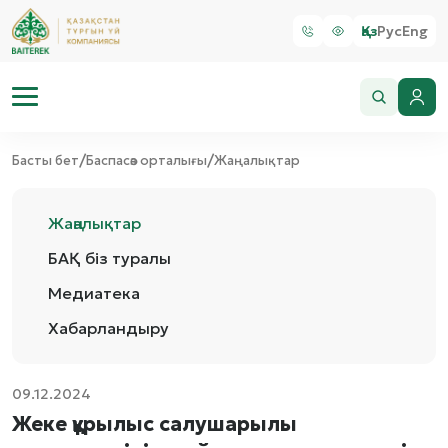
Қаз
Рус
Eng
/
/
Басты бет
Баспасөз орталығы
Жаңалықтар
Жаңалықтар
БАҚ біз туралы
Медиатека
Хабарландыру
09.12.2024
Жеке құрылыс салушарылы