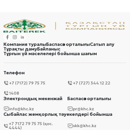
Компания туралы
Баспасөз орталығы
Сатып алу
Тұрақты даму
Байланыс
Тұрғын үй мәселелері бойынша шағым
Телефон
+7 (7172) 79 75 75
+7 (727) 344 12 22
1408
Электрондық мекенжай
Баспасөз орталығы
info@khc.kz
pr@khc.kz
Сыбайлас жемқорлық тәуекелдері бойынша
+7 7172 79 75 75 (қос.
skk@khc.kz
4444)