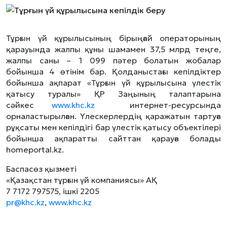
Тұрғын үй құрылысының бірыңғай операторының
қарауында жалпы құны шамамен 37,5 млрд теңге,
жалпы саны – 1 099 пәтер болатын жобалар
бойынша 4 өтінім бар. Қолданыстағы кепілдіктер
бойынша ақпарат «Тұрғын үй құрылысына үлестік
қатысу туралы» ҚР Заңының талаптарына
сәйкес
www.khc.kz
интернет-ресурсында
орналастырылған. Үлескерлердің қаражатын тартуға
рұқсаты мен кепілдігі бар үлестік қатысу объектілері
бойынша ақпаратты сайттан қарауға болады
homeportal.kz.
Баспасөз қызметі
«Қазақстан тұрғын үй компаниясы» АҚ
7 7172 797575, ішкі 2205
pr@khc.kz
,
www.khc.kz