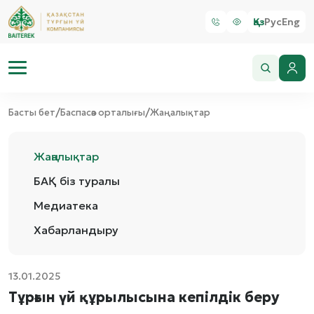
Қаз
Рус
Eng
/
/
Басты бет
Баспасөз орталығы
Жаңалықтар
Жаңалықтар
БАҚ біз туралы
Медиатека
Хабарландыру
13.01.2025
Тұрғын үй құрылысына кепілдік беру