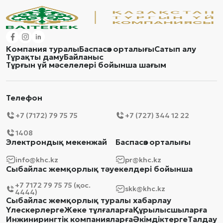
Компания туралы
Баспасөз орталығы
Сатып алу
Тұрақты даму
Байланыс
Тұрғын үй мәселелері бойынша шағым
Телефон
+7 (7172) 79 75 75
+7 (727) 344 12 22
1408
Электрондық мекенжай
Баспасөз орталығы
info@khc.kz
pr@khc.kz
Сыбайлас жемқорлық тәуекелдері бойынша
+7 7172 79 75 75 (қос.
skk@khc.kz
4444)
Сыбайлас жемқорлық туралы хабарлау
Үлескерлерге
Жеке тұлғаларға
Құрылысшыларға
Инжинирингтік компанияларға
Әкімдіктерге
Талдау