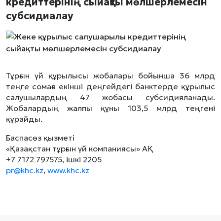
кредиттерінің сыйақты мөлшерлемесін
субсидиалау
Тұрғын үй құрылысы жобалары бойынша 36 млрд
теңге сомаға екінші деңгейдегі банктерде құрылыс
салушылардың 47 жобасы субсидияланады.
Жобалардың жалпы құны 103,5 млрд теңгені
құрайды.
Баспасөз қызметі
«Қазақстан тұрғын үй компаниясы» АҚ
+7 7172 797575, ішкі 2205
pr@khc.kz
,
www.khc.kz