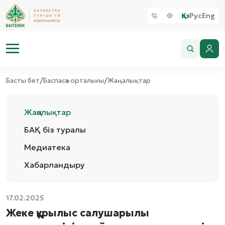
Қаз
Рус
Eng
/
/
Басты бет
Баспасөз орталығы
Жаңалықтар
Жаңалықтар
БАҚ біз туралы
Медиатека
Хабарландыру
17.02.2025
Жеке құрылыс салушарылы