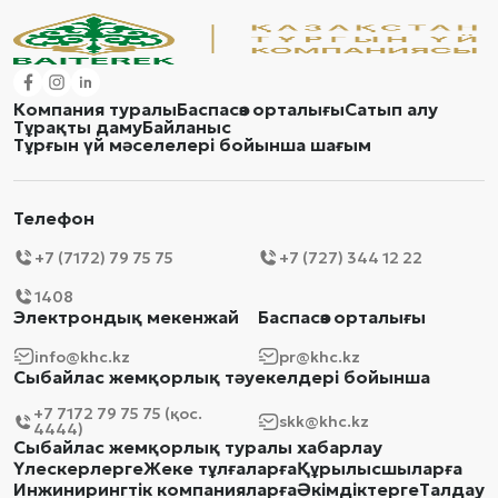
Компания туралы
Баспасөз орталығы
Сатып алу
Тұрақты даму
Байланыс
Тұрғын үй мәселелері бойынша шағым
Телефон
+7 (7172) 79 75 75
+7 (727) 344 12 22
1408
Электрондық мекенжай
Баспасөз орталығы
info@khc.kz
pr@khc.kz
Сыбайлас жемқорлық тәуекелдері бойынша
+7 7172 79 75 75 (қос.
skk@khc.kz
4444)
Сыбайлас жемқорлық туралы хабарлау
Үлескерлерге
Жеке тұлғаларға
Құрылысшыларға
Инжинирингтік компанияларға
Әкімдіктерге
Талдау