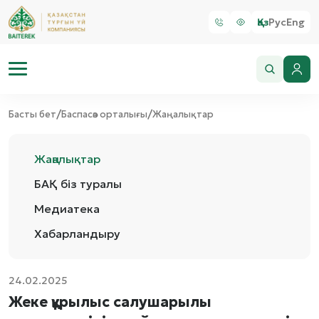
Қаз
Рус
Eng
/
/
Басты бет
Баспасөз орталығы
Жаңалықтар
Жаңалықтар
БАҚ біз туралы
Медиатека
Хабарландыру
24.02.2025
Жеке құрылыс салушарылы