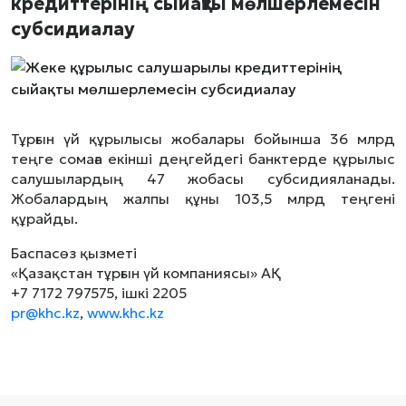
кредиттерінің сыйақты мөлшерлемесін
субсидиалау
Тұрғын үй құрылысы жобалары бойынша 36 млрд
теңге сомаға екінші деңгейдегі банктерде құрылыс
салушылардың 47 жобасы субсидияланады.
Жобалардың жалпы құны 103,5 млрд теңгені
құрайды.
Баспасөз қызметі
«Қазақстан тұрғын үй компаниясы» АҚ
+7 7172 797575, ішкі 2205
pr@khc.kz
,
www.khc.kz