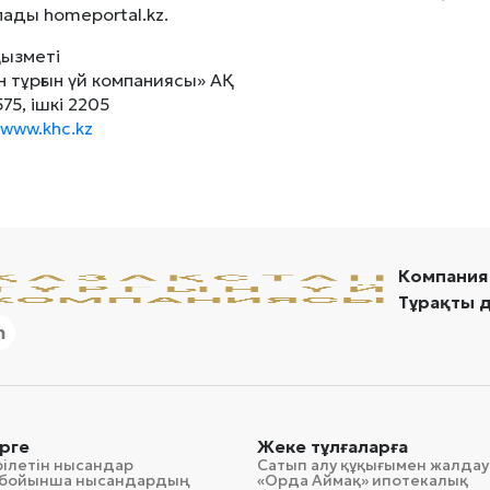
лады homeportal.kz.
қызметі
н тұрғын үй компаниясы» АҚ
575, ішкі 2205
www.khc.kz
Компания
Тұрақты 
рге
Жеке тұлғаларға
рілетін нысандар
Сатып алу құқығымен жалдау
гі бойынша нысандардың
«Орда Аймақ» ипотекалық