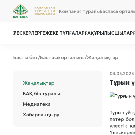
Компания туралы
Баспасөз ортал
ҮЛЕСКЕРЛЕРГЕ
ЖЕКЕ ТҰЛҒАЛАРҒА
ҚҰРЫЛЫСШЫЛАР
Басты бет
Баспасөз орталығы
Жаңалықтар
/
/
03.03.2025
Тұрғын 
Жаңалықтар
БАҚ біз туралы
Медиатека
Тұрғын үй
Хабарландыру
пәтер бол
үлестік 
Үлескерле