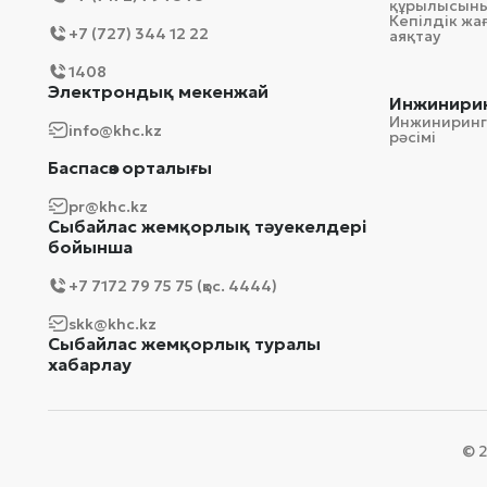
құрылысын
Кепілдік ж
+7 (727) 344 12 22
аяқтау
1408
Электрондық мекенжай
Инжинирин
Инжиниринг
info@khc.kz
рәсімі
Баспасөз орталығы
pr@khc.kz
Сыбайлас жемқорлық тәуекелдері
бойынша
+7 7172 79 75 75 (қос. 4444)
skk@khc.kz
Сыбайлас жемқорлық туралы
хабарлау
© 2