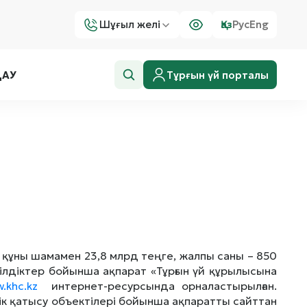
Шұғыл желі
Қаз
Рус
Eng
Тұрғын үй порталы
ДАУ
құны шамамен 23,8 млрд теңге, жалпы саны – 850
ілдіктер бойынша ақпарат «Тұрғын үй құрылысына
.khc.kz
интернет-ресурсында орналастырылған.
тік қатысу объектілері бойынша ақпаратты сайттан