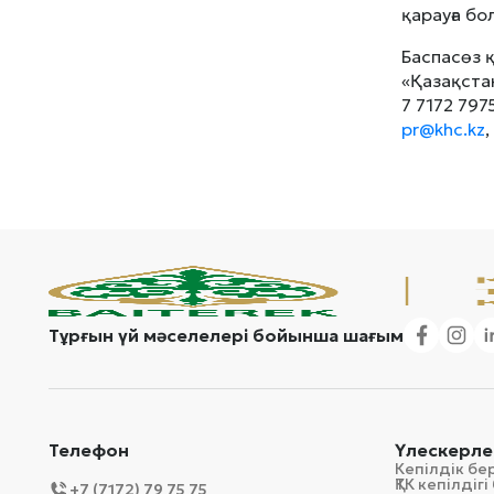
қарауға бо
Баспасөз 
«Қазақста
7 7172 797
pr@khc.kz
,
Тұрғын үй мәселелері бойынша шағым
Телефон
Үлескерле
Кепілдік бе
ҚТК кепілді
+7 (7172) 79 75 75