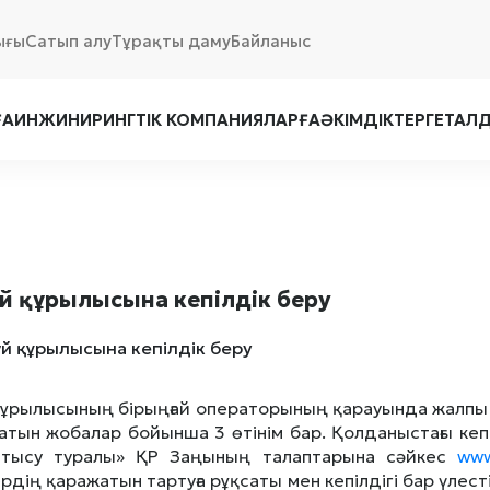
ығы
Сатып алу
Тұрақты даму
Байланыс
ҒА
ИНЖИНИРИНГТІК КОМПАНИЯЛАРҒА
ӘКІМДІКТЕРГЕ
ТАЛ
үй құрылысына кепілдік беру
 құрылысының бірыңғай операторының қарауында жалпы 
атын жобалар бойынша 3 өтінім бар. Қолданыстағы кеп
қатысу туралы» ҚР Заңының талаптарына сәйкес
www
рдің қаражатын тартуға рұқсаты мен кепілдігі бар үлес