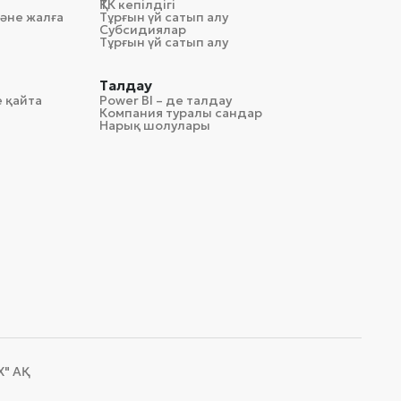
ҚТК кепілдігі
әне жалға
Тұрғын үй сатып алу
Субсидиялар
Тұрғын үй сатып алу
Талдау
 қайта
Power BI – де талдау
Компания туралы сандар
Нарық шолулары
 АҚ​