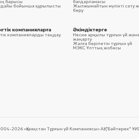
ың барысы
бағдарламасы
ағдайы бойынша құрылысты
Жылжымайтын мүлікті сату ж
беру
гтік компанияларға
Әкімдіктерге
тік компанияларды таңдау
Несие арқылы тұрғын үй және
жаңарту
Жалға берілетін тұрғын үй
МЭКС Ұлттық жобасы
004-2026 «Қазақстан Тұрғын үй Компаниясы» АҚ, "Бәйтерек" ҰИХ"