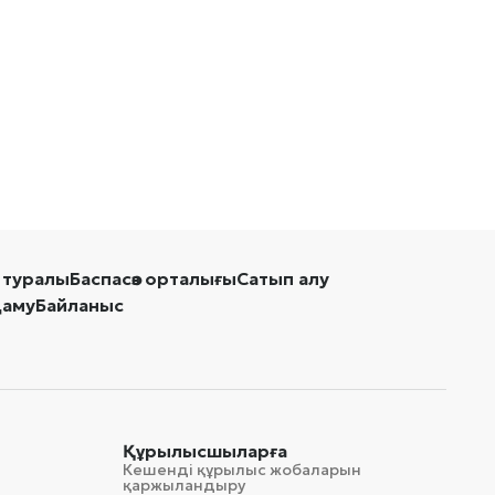
 туралы
Баспасөз орталығы
Сатып алу
даму
Байланыс
Құрылысшыларға
Кешенді құрылыс жобаларын
қаржыландыру