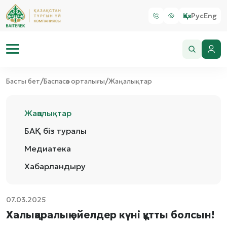
Қаз
Рус
Eng
/
/
Басты бет
Баспасөз орталығы
Жаңалықтар
Жаңалықтар
БАҚ біз туралы
Медиатека
Хабарландыру
07.03.2025
Халықаралық әйелдер күні құтты болсын!