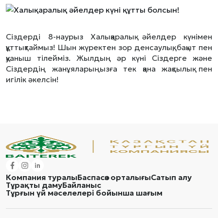
Сіздерді 8-наурыз Халықаралық әйелдер күнімен
құттықтаймыз! Шын жүректен зор денсаулық, бақыт пен
қуаныш тілейміз. Жылдың әр күні Сіздерге және
Сіздердің жанұяларыңызға тек қана жақсылық пен
игілік әкелсін!
Компания туралы
Баспасөз орталығы
Сатып алу
Тұрақты даму
Байланыс
Тұрғын үй мәселелері бойынша шағым