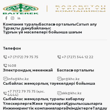
Компания туралы
Баспасөз орталығы
Сатып алу
Тұрақты даму
Байланыс
Тұрғын үй мәселелері бойынша шағым
Телефон
+7 (7172) 79 75 75
+7 (727) 344 12 22
1408
Электрондық мекенжай
Баспасөз орталығы
info@khc.kz
pr@khc.kz
Сыбайлас жемқорлық тәуекелдері бойынша
+7 7172 79 75 75 (қос.
skk@khc.kz
4444)
Сыбайлас жемқорлық туралы хабарлау
Үлескерлерге
Жеке тұлғаларға
Құрылысшыларға
Инжинирингтік компанияларға
Әкімдіктерге
Талдау