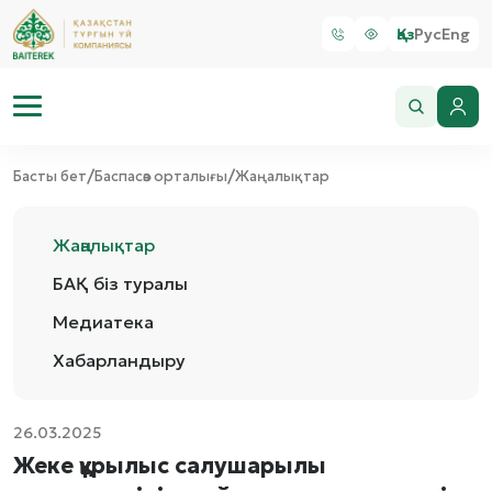
Қаз
Рус
Eng
/
/
Басты бет
Баспасөз орталығы
Жаңалықтар
Жаңалықтар
БАҚ біз туралы
Медиатека
Хабарландыру
26.03.2025
Жеке құрылыс салушарылы