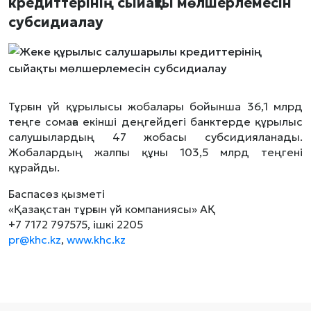
кредиттерінің сыйақты мөлшерлемесін
субсидиалау
Тұрғын үй құрылысы жобалары бойынша 36,1 млрд
теңге сомаға екінші деңгейдегі банктерде құрылыс
салушылардың 47 жобасы субсидияланады.
Жобалардың жалпы құны 103,5 млрд теңгені
құрайды.
Баспасөз қызметі
«Қазақстан тұрғын үй компаниясы» АҚ
+7 7172 797575, ішкі 2205
pr@khc.kz
,
www.khc.kz