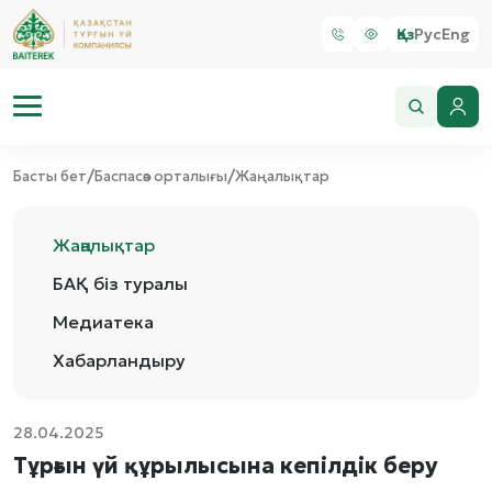
Қаз
Рус
Eng
/
/
Басты бет
Баспасөз орталығы
Жаңалықтар
Жаңалықтар
БАҚ біз туралы
Медиатека
Хабарландыру
28.04.2025
Тұрғын үй құрылысына кепілдік беру