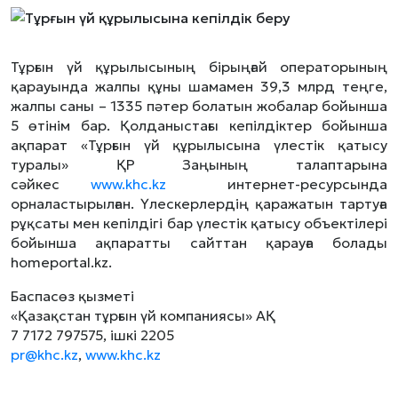
Тұрғын үй құрылысының бірыңғай операторының
қарауында жалпы құны шамамен 39,3 млрд теңге,
жалпы саны – 1335 пәтер болатын жобалар бойынша
5 өтінім бар. Қолданыстағы кепілдіктер бойынша
ақпарат «Тұрғын үй құрылысына үлестік қатысу
туралы» ҚР Заңының талаптарына
сәйкес
www.khc.kz
интернет-ресурсында
орналастырылған. Үлескерлердің қаражатын тартуға
рұқсаты мен кепілдігі бар үлестік қатысу объектілері
бойынша ақпаратты сайттан қарауға болады
homeportal.kz.
Баспасөз қызметі
«Қазақстан тұрғын үй компаниясы» АҚ
7 7172 797575, ішкі 2205
pr@khc.kz
,
www.khc.kz