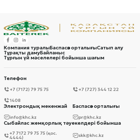
Компания туралы
Баспасөз орталығы
Сатып алу
Тұрақты даму
Байланыс
Тұрғын үй мәселелері бойынша шағым
Телефон
+7 (7172) 79 75 75
+7 (727) 344 12 22
1408
Электрондық мекенжай
Баспасөз орталығы
info@khc.kz
pr@khc.kz
Сыбайлас жемқорлық тәуекелдері бойынша
+7 7172 79 75 75 (қос.
skk@khc.kz
4444)