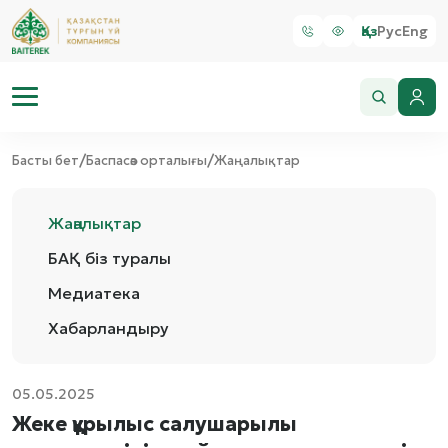
Қаз
Рус
Eng
/
/
Басты бет
Баспасөз орталығы
Жаңалықтар
Жаңалықтар
БАҚ біз туралы
Медиатека
Хабарландыру
05.05.2025
Жеке құрылыс салушарылы