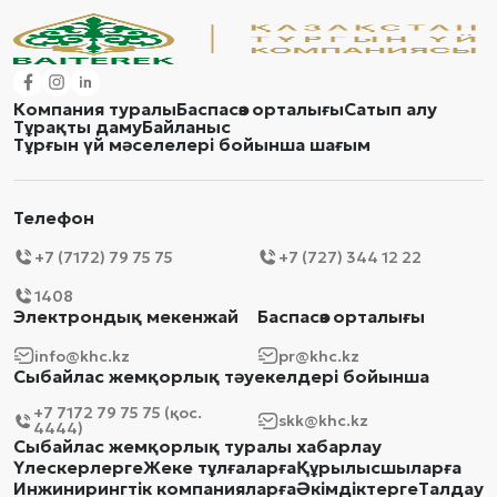
Компания туралы
Баспасөз орталығы
Сатып алу
Тұрақты даму
Байланыс
Тұрғын үй мәселелері бойынша шағым
Телефон
+7 (7172) 79 75 75
+7 (727) 344 12 22
1408
Электрондық мекенжай
Баспасөз орталығы
info@khc.kz
pr@khc.kz
Сыбайлас жемқорлық тәуекелдері бойынша
+7 7172 79 75 75 (қос.
skk@khc.kz
4444)
Сыбайлас жемқорлық туралы хабарлау
Үлескерлерге
Жеке тұлғаларға
Құрылысшыларға
Инжинирингтік компанияларға
Әкімдіктерге
Талдау