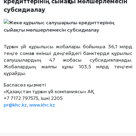
кредиттерінің сыйақты мөлшерлемесін
субсидиалау
Тұрғын үй құрылысы жобалары бойынша 36,1 млрд
теңге сомаға екінші деңгейдегі банктерде құрылыс
салушылардың 47 жобасы субсидияланады.
Жобалардың жалпы құны 103,5 млрд теңгені
құрайды.
Баспасөз қызметі
«Қазақстан тұрғын үй компаниясы» АҚ
+7 7172 797575, ішкі 2205
pr@khc.kz
,
www.khc.kz