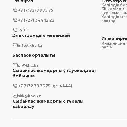
Телефон
Үлескерле
Кепілдік бе
ҚТК кепілді
+7 (7172) 79 75 75
құрылысын
Кепілдік ж
+7 (727) 344 12 22
аяқтау
1408
Электрондық мекенжай
Инжинирин
Инжиниринг
info@khc.kz
рәсімі
Баспасөз орталығы
pr@khc.kz
Сыбайлас жемқорлық тәуекелдері
бойынша
+7 7172 79 75 75 (қос. 4444)
skk@khc.kz
Сыбайлас жемқорлық туралы
хабарлау