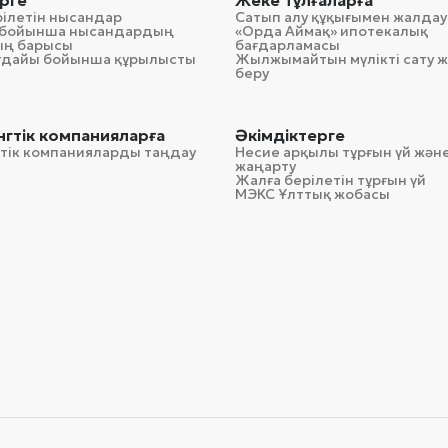
рге
Жеке тұлғаларға
рілетін нысандар
Сатып алу құқығымен жалдау
гі бойынша нысандардың
«Орда Аймақ» ипотекалық
ың барысы
бағдарламасы
ағдайы бойынша құрылысты
Жылжымайтын мүлікті сату ж
беру
гтік компанияларға
Әкімдіктерге
тік компанияларды таңдау
Несие арқылы тұрғын үй және
жаңарту
Жалға берілетін тұрғын үй
МЭКС Ұлттық жобасы