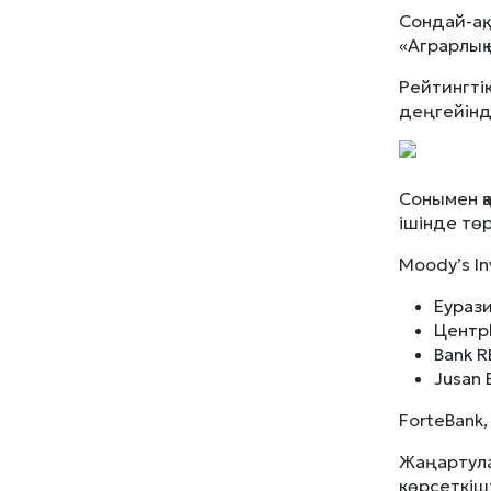
Сондай-ақ,
«Аграрлық
Рейтингтік
деңгейінд
Сонымен қ
ішінде төр
Moody’s I
Еурази
ЦентрК
Bank R
Jusan 
ForteBank,
Жаңартула
көрсеткішт