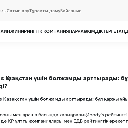
ығы
Сатып алу
Тұрақты даму
Байланыс
ҒА
ИНЖИНИРИНГТІК КОМПАНИЯЛАРҒА
ӘКІМДІКТЕРГЕ
ТАЛ
 s Қазақстан үшін болжамды арттырады: б
ді?
 соңы мен қараша басында халықаралық Moody’s рейтингтік
нде ҚР ұлттық компаниялары мен ЕДБ рейтингтік әрекет