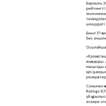
Барлығы 2
рейтингті
экономика
төзімділі
шешудегі і
Биыл 31 қа
бес еншіл
Осылайша,
«Қазақста
жақсарды. 
маңызды ы
әрі дамуы
резервтері
Сонымен қа
Ratings Қ
үй құрылы
ескере оты