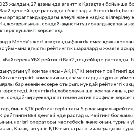
023 жылдың 27 қазанында агенттік Қазақстан бойынша б
 Baa2 деңгейінде растаудан басталды. Агенттіктің бағ
ны әртараптандырудағы елеулі және үздіксіз ілгерілеу э
ктің жоғарылығын, сондай-ақ институционалдық сапаны ж
лгерілеушілікті көрсетеді.
занда Moody’s жеті қазақстандық банктік емес қаржы ком
ес ұйымына қатысты рейтингтік шараларды жүзеге асыр
 «Бәйтерек» ҰБХ рейтингі Baa2 деңгейінде расталды, б
ндық тұрғын үй компаниясы» АҚ (ҚТК) эмитент рейтингі 
Айта кетерлігі: компанияның азаматтарды тұрғын үймен 
қпалы бар екенін ескере отырып, мұндай рейтингтік ак
н көрсетеді. Агенттіктің хабарлауынша, компанияның рей
н, сондай-ақ тәуекелділігі төмен актив профилін көрсет
тар, биыл ҚТК рейтингтерін тағы бір халықаралық рейти
ТК рейтингін BBB деңгейінде растады. Рейтинг болжамы 
сының негізгі операторы мәртебесін және оның тұрғын 
рып, Қазақстан үшін ҚТК-ның стратегиялық маңызы туралы