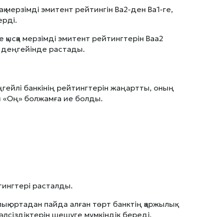
ақ мерзімді эмитент рейтингін Ba2-ден Ba1-ге,
ерді.
не қысқа мерзімді эмитент рейтингтерін Baa2
3 деңгейінде растады.
ңгейлі банкінің рейтингтерін жаңартты, оның
ры «Оң» болжамға ие болды.
йтингтері расталды.
 ортадан пайда алған төрт банктің қаржылық
 әлсіздіктерін шешуге мүмкіндік береді.