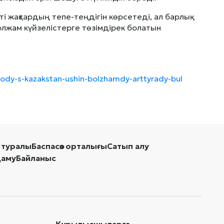
і жақтардың тепе-теңдігін көрсетеді, ал барлық
болжам күйзелістерге төзімдірек болатын
oody-s-kazakstan-ushin-bolzhamdy-arttyrady-bul
 туралы
Баспасөз орталығы
Сатып алу
даму
Байланыс