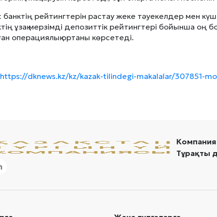
 банктің рейтингтерін растау жеке тәуекелдер мен күшт
ктің ұзақ мерзімді депозиттік рейтингтері бойынша оң 
ған операциялық ортаны көрсетеді.
https://dknews.kz/kz/kazak-tilindegi-makalalar/307851-m
Компания
Тұрақты 