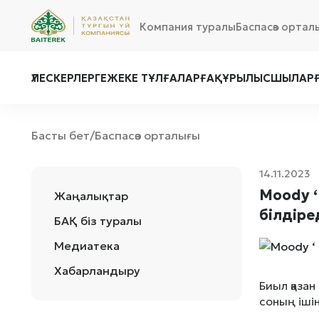
Компания туралы
Баспасөз ортал
ҮЛЕСКЕРЛЕРГЕ
ЖЕКЕ ТҰЛҒАЛАРҒА
ҚҰРЫЛЫСШЫЛАР
Басты бет
Баспасөз орталығы
/
14.11.2023
Moody ‘
Жаңалықтар
білдіре
БАҚ біз туралы
Медиатека
Хабарландыру
Биыл қазан
соның іші