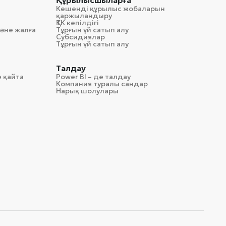
Құрылысшыларға
Кешенді құрылыс жобаларын
қаржыландыру
ҚТК кепілдігі
әне жалға
Тұрғын үй сатып алу
Субсидиялар
Тұрғын үй сатып алу
Талдау
 қайта
Power BI – де талдау
Компания туралы сандар
Нарық шолулары