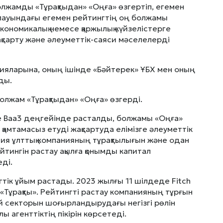
олжамды «Тұрақтыдан» «Оңға» өзгертіп, егемен
алауындағы егемен рейтингтің оң болжамы
кономикалық немесе қаржылық күйзелістерге
ақсарту және әлеуметтік-саяси мәселелерді
панияларына, оның ішінде «Бәйтерек» ҰБХ мен оның
ды.
олжам «Тұрақтыдан» «Оңға» өзгерді.
де Baa3 деңгейінде расталды, болжамы «Оңға»
қамтамасыз етуді жақсартуда елімізге әлеуметтік
ция ұлттық компанияның тұрақтылығын және одан
тингін растау ақылға қонымды капитал
еді.
нгтік ұйым растады. 2023 жылғы 11 шілдеде Fitch
«Тұрақты». Рейтингті растау компанияның тұрғын
үй секторын шоғырландырудағы негізгі рөлін
 агенттіктің пікірін көрсетеді.