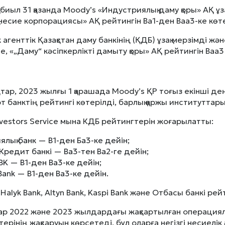
 биыл 31 қазанда Moody’s «Индустриялық даму қоры» АҚ ұз
 несие корпорациясы» АҚ рейтингін Ва1-ден Baa3-ке көт
 агенттік Қазақстан даму банкінің (ҚДБ) ұзақ мерзімді жә
е, «„Даму“ кәсіпкерлікті дамыту қоры» АҚ рейтингін Baa
атар, 2023 жылғы 1 қарашада Moody’s ҚР тоғыз екінші де
т банктің рейтингі көтерілді, барлық қаржы институтта
nvestors Service мына КДБ рейтингтерін жоғарылатты:
ялық банк — В1-ден Ба3-ке дейін;
редит банкі — Ba3-тен Ba2-ге дейін;
BK — B1-ден Ba3-ке дейін;
Bank — B1-ден Ba3-ке дейін.
 Halyk Bank, Altyn Bank, Kaspi Bank және Отбасы банкі ре
р 2022 және 2023 жылдардағы жақсартылған операциялық
ерінің жақсаруын көрсетеді, бұл оларға негізгі несиелік