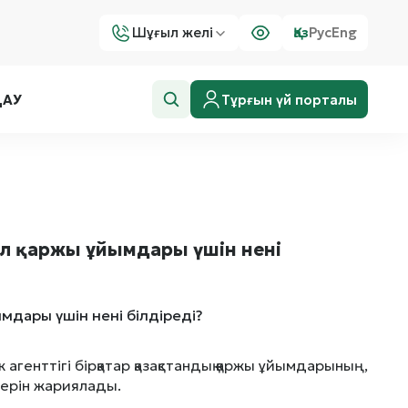
Шұғыл желі
Қаз
Рус
Eng
Тұрғын үй порталы
ДАУ
ұл қаржы ұйымдары үшін нені
 агенттігі бірқатар қазақстандық қаржы ұйымдарының,
терін жариялады.