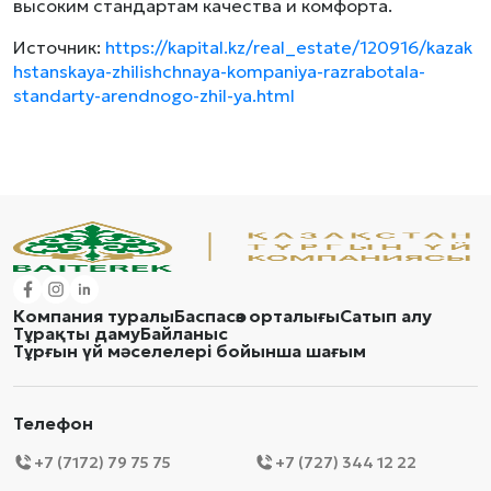
высоким стандартам качества и комфорта.
Источник:
https://kapital.kz/real_estate/120916/kazak
hstanskaya-zhilishchnaya-kompaniya-razrabotala-
standarty-arendnogo-zhil-ya.html
Компания туралы
Баспасөз орталығы
Сатып алу
Тұрақты даму
Байланыс
Тұрғын үй мәселелері бойынша шағым
Телефон
+7 (7172) 79 75 75
+7 (727) 344 12 22