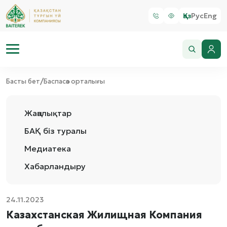
Қаз
Рус
Eng
/
Басты бет
Баспасөз орталығы
Жаңалықтар
БАҚ біз туралы
Медиатека
Хабарландыру
24.11.2023
Казахстанская Жилищная Компания