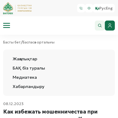
Қаз
Рус
Eng
/
Басты бет
Баспасөз орталығы
Жаңалықтар
БАҚ біз туралы
Медиатека
Хабарландыру
08.12.2023
Как избежать мошенничества при