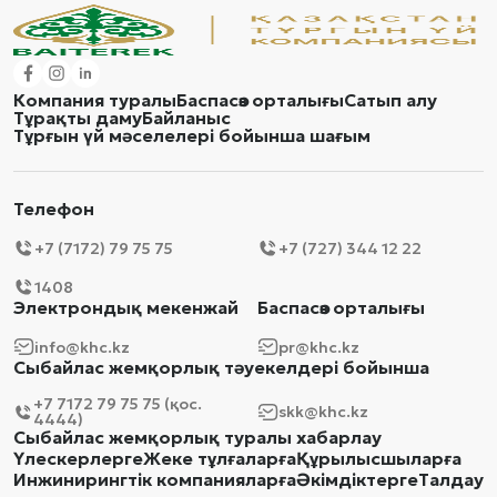
Компания туралы
Баспасөз орталығы
Сатып алу
Тұрақты даму
Байланыс
Тұрғын үй мәселелері бойынша шағым
Телефон
+7 (7172) 79 75 75
+7 (727) 344 12 22
1408
Электрондық мекенжай
Баспасөз орталығы
info@khc.kz
pr@khc.kz
Сыбайлас жемқорлық тәуекелдері бойынша
+7 7172 79 75 75 (қос.
skk@khc.kz
4444)
Сыбайлас жемқорлық туралы хабарлау
Үлескерлерге
Жеке тұлғаларға
Құрылысшыларға
Инжинирингтік компанияларға
Әкімдіктерге
Талдау