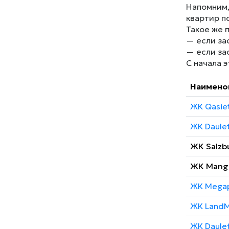
Напомним,
квартир п
Такое же 
— если за
— если за
С начала 
Наимено
ЖК Qasie
ЖК Daulet
ЖК Salzbu
ЖК Mangil
ЖК Megap
ЖК LandM
ЖК Daulet