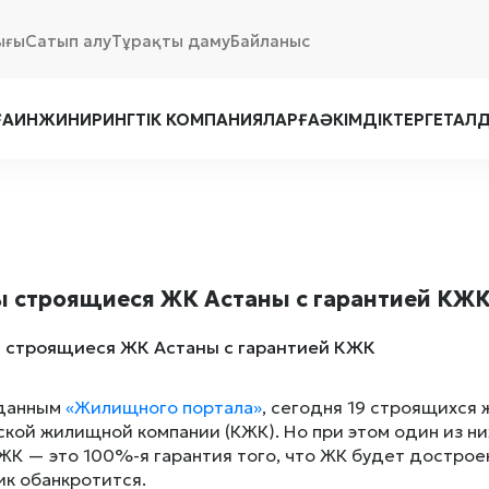
ығы
Сатып алу
Тұрақты даму
Байланыс
ҒА
ИНЖИНИРИНГТІК КОМПАНИЯЛАРҒА
ӘКІМДІКТЕРГЕ
ТАЛ
ы строящиеся ЖК Астаны с гарантией КЖ
 данным
«Жилищного портала»
, сегодня 19 строящихся
ской жилищной компании (КЖК). Но при этом один из ни
ЖК — это 100%-я гарантия того, что ЖК будет дострое
к обанкротится.