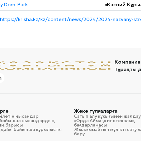
ty Dom-Park
«Каспий Құры
https://krisha.kz/kz/content/news/2024/2024-nazvany-str
Компания
Тұрақты 
рге
Жеке тұлғаларға
рілетін нысандар
Сатып алу құқығымен жалдау
гі бойынша нысандардың
«Орда Аймақ» ипотекалық
ың барысы
бағдарламасы
ағдайы бойынша құрылысты
Жылжымайтын мүлікті сату ж
беру