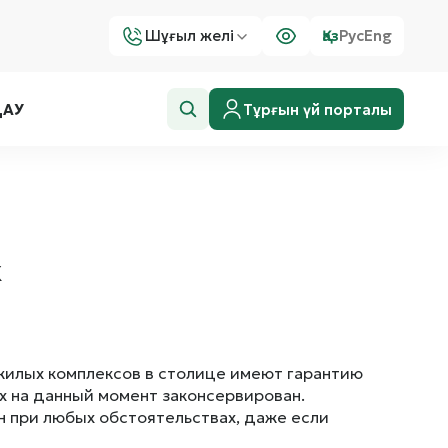
Шұғыл желі
Қаз
Рус
Eng
Тұрғын үй порталы
ДАУ
К
 жилых комплексов в столице имеют гарантию
х на данный момент законсервирован.
н при любых обстоятельствах, даже если