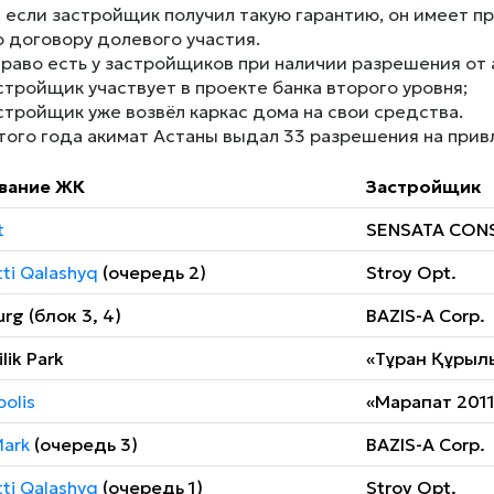
 если застройщик получил такую гарантию, он имеет 
о договору долевого участия.
право есть у застройщиков при наличии разрешения от а
стройщик участвует в проекте банка второго уровня;
стройщик уже возвёл каркас дома на свои средства.
этого года акимат Астаны выдал 33 разрешения на при
вание ЖК
Застройщик
t
SENSATA CON
ti Qalashyq
(очередь 2)
Stroy Opt.
rg (блок 3, 4)
BAZIS-A Corp.
ik Park
«Тұран Құрыл
olis
«Марапат 201
ark
(очередь 3)
BAZIS-A Corp.
ti Qalashyq
(очередь 1)
Stroy Opt.