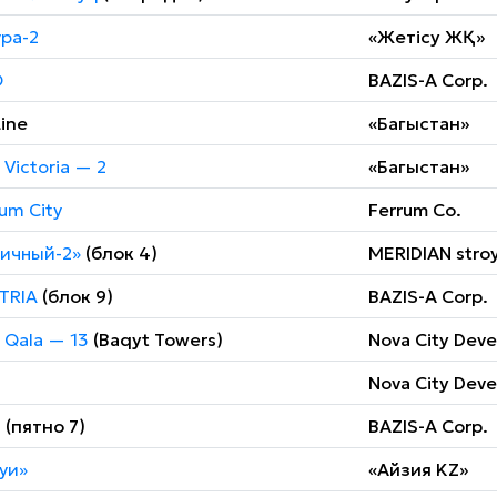
ра-2
«Жетісу ЖҚ»
O
BAZIS-A Corp.
ine
«Багыстан»
Victoria — 2
«Багыстан»
um City
Ferrum Co.
ичный-2»
(блок 4)
MERIDIAN stroy
TRIA
(блок 9)
BAZIS-A Corp.
 Qala — 13
(Baqyt Towers)
Nova City Dev
Nova City Dev
N
(пятно 7)
BAZIS-A Corp.
уи»
«Айзия KZ»