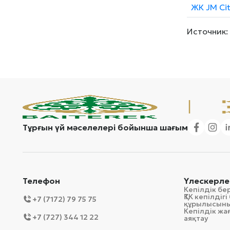
ЖК JM Ci
Источник:
Тұрғын үй мәселелері бойынша шағым
Телефон
Үлескерле
Кепілдік бе
ҚТК кепілді
+7 (7172) 79 75 75
құрылысын
Кепілдік ж
+7 (727) 344 12 22
аяқтау