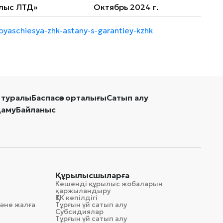
лыс ЛТД»
Октябрь 2024 г.
oyaschiesya-zhk-astany-s-garantiey-kzhk
 туралы
Баспасөз орталығы
Сатып алу
даму
Байланыс
Құрылысшыларға
Кешенді құрылыс жобаларын
қаржыландыру
ҚТК кепілдігі
әне жалға
Тұрғын үй сатып алу
Субсидиялар
Тұрғын үй сатып алу