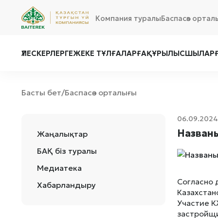
Компания туралы
Баспасөз ортал
ҮЛЕСКЕРЛЕРГЕ
ЖЕКЕ ТҰЛҒАЛАРҒА
ҚҰРЫЛЫСШЫЛАР
Басты бет
Баспасөз орталығы
/
06.09.2024
Назван
Жаңалықтар
БАҚ біз туралы
Медиатека
Согласно
Хабарландыру
Казахстан
Участие К
застройщи