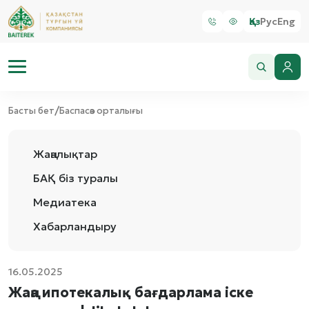
Қаз
Рус
Eng
/
Басты бет
Баспасөз орталығы
Жаңалықтар
БАҚ біз туралы
Медиатека
Хабарландыру
16.05.2025
Жаңа ипотекалық бағдарлама іске