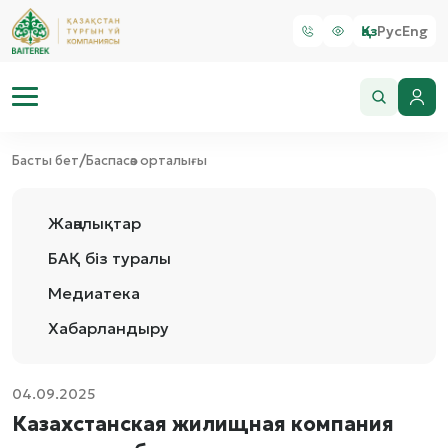
Қаз
Рус
Eng
/
Басты бет
Баспасөз орталығы
Жаңалықтар
БАҚ біз туралы
Медиатека
Хабарландыру
04.09.2025
Казахстанская жилищная компания