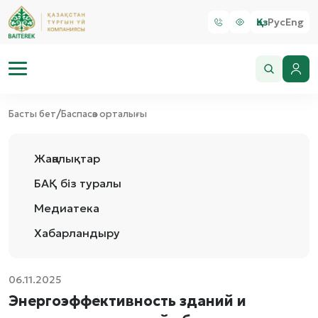
Қаз
Рус
Eng
/
Басты бет
Баспасөз орталығы
Жаңалықтар
БАҚ біз туралы
Медиатека
Хабарландыру
06.11.2025
Энергоэффективность зданий и