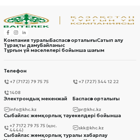
Компания туралы
Баспасөз орталығы
Сатып алу
Тұрақты даму
Байланыс
Тұрғын үй мәселелері бойынша шағым
Телефон
+7 (7172) 79 75 75
+7 (727) 344 12 22
1408
Электрондық мекенжай
Баспасөз орталығы
info@khc.kz
pr@khc.kz
Сыбайлас жемқорлық тәуекелдері бойынша
+7 7172 79 75 75 (қос.
skk@khc.kz
4444)
Сыбайлас жемқорлық туралы хабарлау